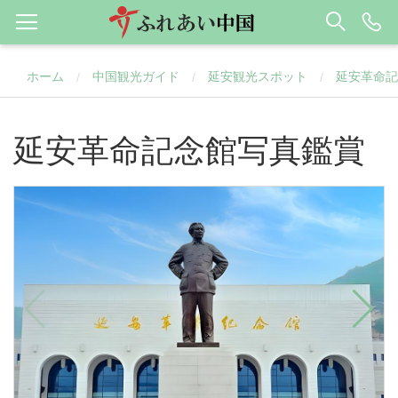
ホーム
中国観光ガイド
延安観光スポット
延安革命記
/
/
/
延安革命記念館写真鑑賞