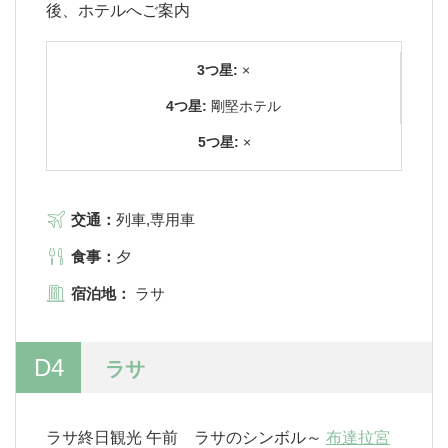
後、ホテルへご案内
3つ星:
×
4つ星:
剛堅ホテル
5つ星:
×
交通：
列車,専用車
食事：
夕
宿泊地：
ラサ
D4
ラサ
ラサ終日観光 午前 ラサのシンボル～
布達拉宮