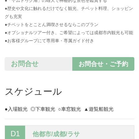
●「ヤムドゥク湖」の雄大で神秘的な景色を鑑賞する
●歴史や文化に触れるだけでなく観光、チベット料理、ショッピン
グも充実
●チベットをとことん満喫させるならこのプラン
●オプショナルツアー付き、ご希望によっては成都市内観光も可能
●お客様グループにて専用車・専属ガイド付き
お問合せ
お問合せ・ご予約
スケジュール
●入場観光
◎下車観光
○車窓観光
▲遊覧船観光
D1
他都市/成都/ラサ