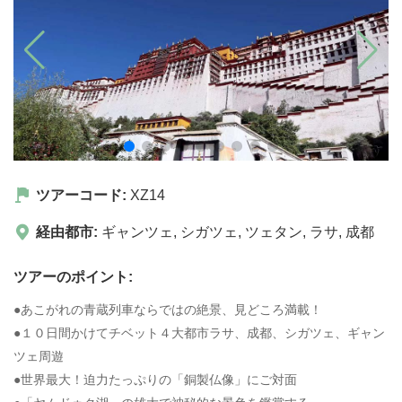
ツアーコード:
XZ14
経由都市:
ギャンツェ
,
シガツェ
,
ツェタン
,
ラサ
,
成都
ツアーのポイント:
●あこがれの青蔵列車ならではの絶景、見どころ満載！
●１０日間かけてチベット４大都市ラサ、成都、シガツェ、ギャン
ツェ周遊
●世界最大！迫力たっぷりの「銅製仏像」にご対面