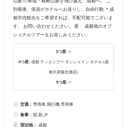
山脈 の東端・横断山脈を飛び越え、成都へ。 ご
到着後、係員がホテルへお送りし、自由行動 ＊成
都市内観光をご希望すれば、手配可能でございま
す、 お問い合わせください。 夜 成都発のオプ
ショナルツアーをお楽しみください。
3つ星:
×
4つ星:
成都 ティエンフー サンシャイン ホテル (成
都天府陽光酒店)
5つ星:
×
交通：
専用車,飛行機,専用車
食事：
朝,昼,夕
宿泊地：
成都