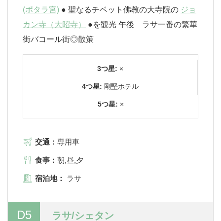
(ポタラ宮)
● 聖なるチベット佛教の大寺院の
ジョ
カン寺（大昭寺）
●を観光 午後 ラサ一番の繁華
街バコール街◎散策
3つ星:
×
4つ星:
剛堅ホテル
5つ星:
×
交通：
専用車
食事：
朝,昼,夕
宿泊地：
ラサ
D5
ラサ/シェタン