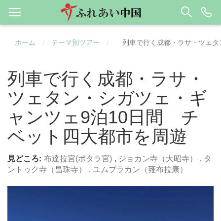
ホーム
テーマ別ツアー
列車で行く成都・ラサ・ツェタ
/
/
列車で行く成都・ラサ・
ツェタン・シガツェ・ギ
ャンツェ9泊10日間 チ
ベット四大都市を周遊
見どころ:
布達拉宮(ポタラ宮)
,
ジョカン寺（大昭寺）
,
タ
ントゥク寺（昌珠寺）
,
ユムブラカン（雍布拉康）