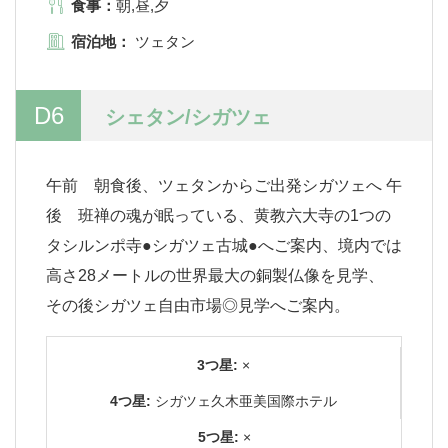
食事：
朝,昼,夕
宿泊地：
ツェタン
D6
シェタン/シガツェ
午前 朝食後、ツェタンからご出発シガツェへ 午
後 班禅の魂が眠っている、黄教六大寺の1つの
タシルンポ寺●シガツェ古城●へご案内、境内では
高さ28メートルの世界最大の銅製仏像を見学、
その後シガツェ自由市場◎見学へご案内。
3つ星:
×
4つ星:
シガツェ久木亜美国際ホテル
5つ星:
×