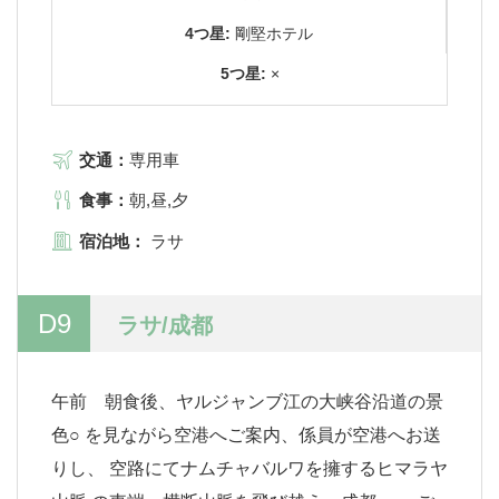
4つ星:
剛堅ホテル
5つ星:
×
交通：
専用車
食事：
朝,昼,夕
宿泊地：
ラサ
D9
ラサ/成都
午前 朝食後、ヤルジャンブ江の大峡谷沿道の景
色○ を見ながら空港へご案内、係員が空港へお送
りし、 空路にてナムチャバルワを擁するヒマラヤ