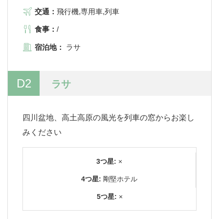
交通：
飛行機,専用車,列車
食事：
/
宿泊地：
ラサ
D2
ラサ
四川盆地、高土高原の風光を列車の窓からお楽し
みください
3つ星:
×
4つ星:
剛堅ホテル
5つ星:
×