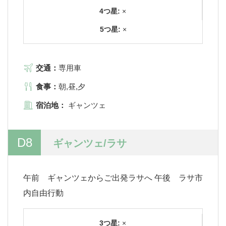
4つ星:
×
5つ星:
×
交通：
専用車
食事：
朝,昼,夕
宿泊地：
ギャンツェ
D8
ギャンツェ/ラサ
午前 ギャンツェからご出発ラサへ 午後 ラサ市
内自由行動
3つ星:
×