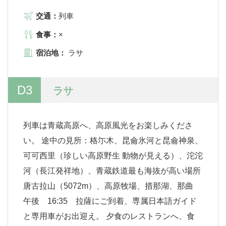
交通：
列車
食事：
×
宿泊地：
ラサ
D3
ラサ
列車は青蔵高原へ、高原風光をお楽しみくださ
い。 途中の見所：格尓木、昆侖氷河と昆侖神泉、
可可西里（珍しい高原野生 動物が見える）、沱沱
河（長江発祥地）、青蔵鉄道最も海抜が高い場所
唐古拉山（5072m）、高原牧場、措那湖、那曲
午後 16:35 拉薩にご到着、専属日本語ガイド
と専用車がお出迎え。 夕食のレストランへ、食