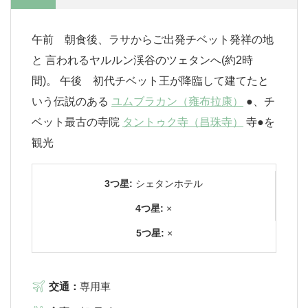
午前 朝食後、ラサからご出発チベット発祥の地
と 言われるヤルルン渓谷のツェタンへ(約2時
間)。 午後 初代チベット王が降臨して建てたと
いう伝説のある
ユムブラカン（雍布拉康）
●、チ
ベット最古の寺院
タントゥク寺（昌珠寺）
寺●を
観光
3つ星:
シェタンホテル
4つ星:
×
5つ星:
×
交通：
専用車