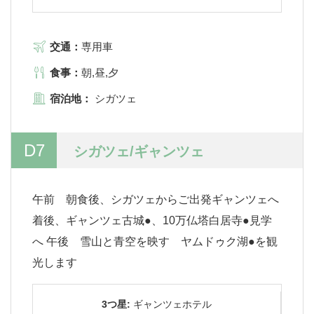
交通：
専用車
食事：
朝,昼,夕
宿泊地：
シガツェ
D7
シガツェ/ギャンツェ
午前 朝食後、シガツェからご出発ギャンツェへ
着後、ギャンツェ古城●、10万仏塔白居寺●見学
へ 午後 雪山と青空を映す ヤムドゥク湖●を観
光します
3つ星:
ギャンツェホテル