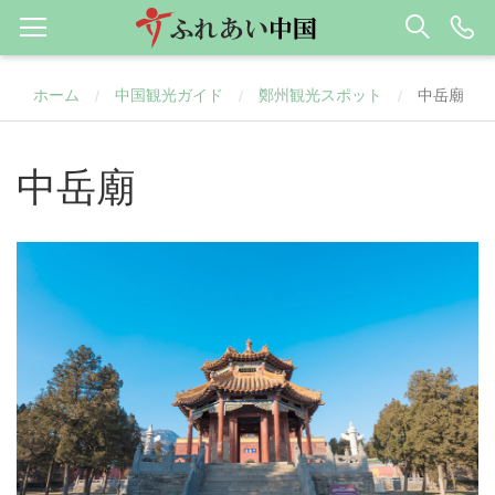
ホーム
中国観光ガイド
鄭州観光スポット
中岳廟
/
/
/
中岳廟