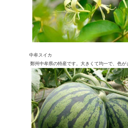
中牟スイカ
鄭州中牟県の特産です。大きくて均一で、色が