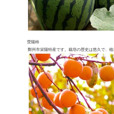
滎陽柿
鄭州市栄陽特産です。栽培の歴史は悠久で、植