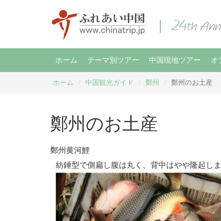
ホーム
テーマ別ツアー
中国現地ツアー
オ
ホーム
中国観光ガイド
鄭州
鄭州のお土産
/
/
/
鄭州のお土産
鄭州黄河鯉
紡錘型で側扁し腹は丸く、背中はやや隆起し