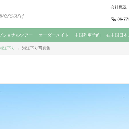
会社概況
86-77
プショナルツアー
オーダーメイド
中国列車予約
在中国日本
湘江下り
湘江下り写真集
/