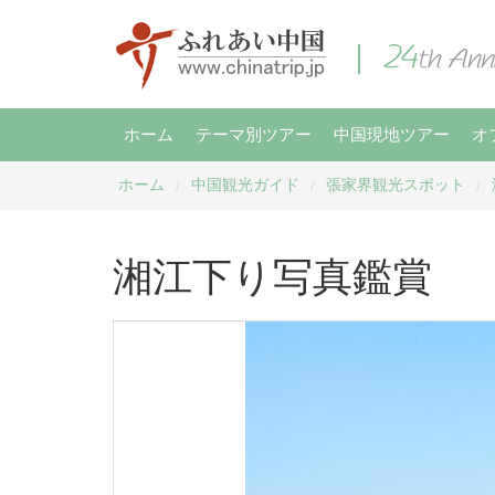
ホーム
テーマ別ツアー
中国現地ツアー
オ
ホーム
中国観光ガイド
張家界観光スポット
/
/
/
湘江下り写真鑑賞