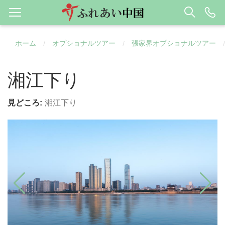
ホーム
オプショナルツアー
張家界オプショナルツアー
/
/
/
湘江下り
見どころ:
湘江下り