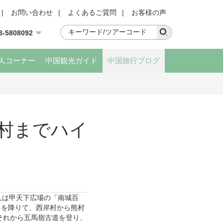
|
お問い合わせ
|
よくあるご質問
|
お客様の声
3-5808092
人コーナー
中国観光ガイド
中国旅行ブログ
村までハイ
人は甲天下広場の「南城百
スを降りて、西岸村から熊村
それから五馬嶺古道を登り、