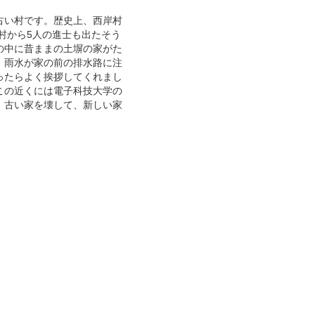
古い村です。歴史上、西岸村
岸村から5人の進士も出たそう
の中に昔ままの土塀の家がた
、雨水が家の前の排水路に注
ったらよく挨拶してくれまし
この近くには電子科技大学の
、古い家を壊して、新しい家