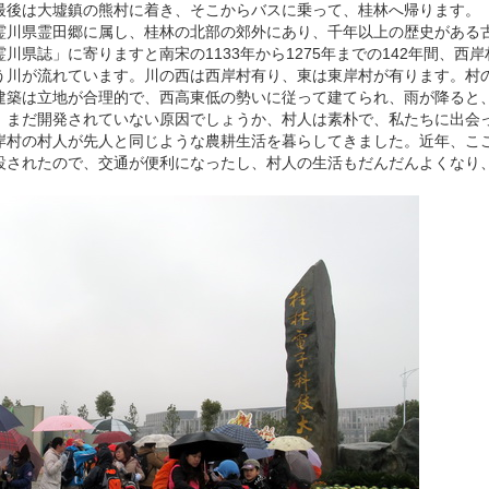
最後は
大墟鎮
の熊村に着き、そこからバスに乗って、桂林へ帰ります。
霊川県霊田郷に属し、
桂林
の北部の郊外にあり、千年以上の歴史がある
川県誌」に寄りますと南宋の1133年から1275年までの142年間、西
う川が流れています。川の西は西岸村有り、東は東岸村が有ります。村
建築は立地が合理的で、西高東低の勢いに従って建てられ、雨が降ると
。まだ開発されていない原因でしょうか、村人は素朴で、私たちに出会
岸村の村人が先人と同じような農耕生活を暮らしてきました。近年、こ
設されたので、交通が便利になったし、村人の生活もだんだんよくなり