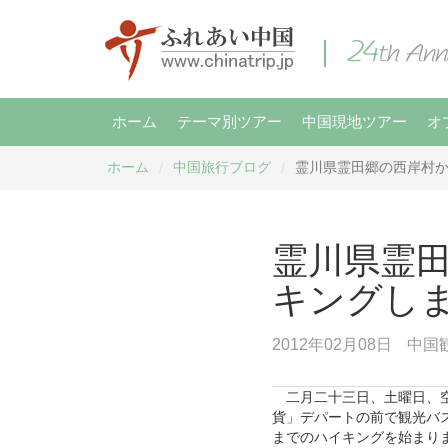
ホーム
テーマ別ツアー
中国現地ツアー
オ
ホーム
中国旅行ブログ
霊川県霊田郷の西岸村
/
/
霊川県霊
キングし
2012年02月08日
中国
二月二十三日、土曜日、空
貨」デパートの前で観光バ
までのハイキングを始まり