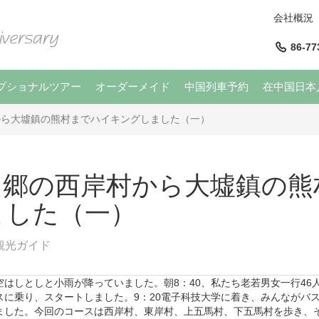
会社概況
86-77
プショナルツアー
オーダーメイド
中国列車予約
在中国日本
から大墟鎮の熊村までハイキングしました（一）
田郷の西岸村から大墟鎮の熊
ました（一）
観光ガイド
はしとしと小雨が降っていました。朝8：40、私たち老若男女一行46
スに乗り、スタートしました。9：20電子科技大学に着き、みんながバ
ました。今回のコースは西岸村、東岸村、上五馬村、下五馬村を歩き、