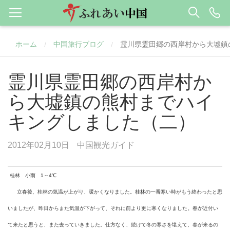
ホーム
中国旅行ブログ
霊川県霊田郷の西岸村から大墟鎮
/
/
霊川県霊田郷の西岸村か
ら大墟鎮の熊村までハイ
キングしました（二）
2012年02月10日
中国観光ガイド
桂林 小雨
1
～
4
℃
立春後、桂林の気温が上がり、暖かくなりました。
桂林
の一番寒い時がもう終わったと思
いましたが、昨日からまた気温が下がって、それに前より更に寒くなりました。春が近付い
て来たと思うと、また去っていきました。仕方なく、続けて冬の寒さを堪えて、春が来るの