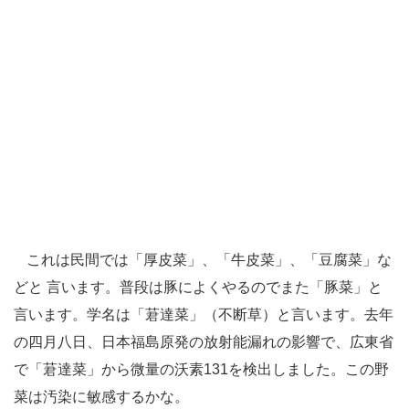
これは民間では「厚皮菜」、「牛皮菜」、「豆腐菜」な
どと 言います。普段は豚によくやるのでまた「豚菜」と
言います。学名は「莙達菜」（不断草）と言います。去年
の四月八日、日本福島原発の放射能漏れの影響で、広東省
で「莙達菜」から微量の沃素131を検出しました。この野
菜は汚染に敏感するかな。