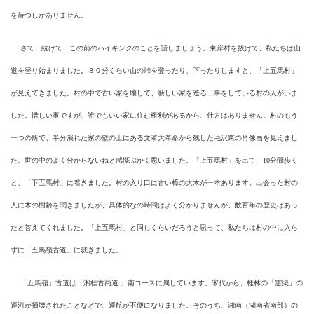
を待つしかありません。
さて、続けて、この前のハイキングのことを話しましょう。東岸村を抜けて、私たちは山
道を登り始まりました。３０分ぐらい山の峠を登ったり、下ったりしますと、「上五馬村」
が見えてきました。村の中で古い家を壊して、新しい家を造る工事をしている村の人がいま
した。惜しい事ですが、誰でもいい家に住む権利があるから、仕方はありません。村のもう
一つの所で、半分潰れた家の壁の上にある文革大革命から残した毛沢東の肖像画を見えまし
た。世の中のよく分からないねと感慨ぶかく思いました。「上五馬村」を出て、
10
分間歩く
と、「下五馬村」に着きました。村の入り口に古い樟の大木が一本あります。出会った村の
人に木の樹齢を聞きましたが、具体的なの時間はよく分かりませんが、数百年の歴史はあっ
たと答えてくれました。「上五馬村」と同じぐらいだろうと思って、私たちは村の中に入ら
ずに「五馬嶺古道」に就きました。
「五馬嶺」古道は「湘桂古商道
」南コースに属しています。宋代から、桂林の「霊渠」の
運河が損壊されたことなどで、運航が不便になりました。そのうち、湘南（湖南省南部）の