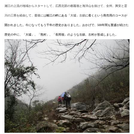
湘江の上流の地域からスタートして、広西北部の都厖嶺と海洋山を抜けて、全州、興安と霊
川の三県を経由して、最後には
離江
の畔にある「
大墟」古鎮
に着くという商売用のコースが
開かれました。今になってもう千年の歴史がありました。おかげで、
500
年間も繁盛が続けた
歴史の中に、「大墟」、「熊村」、「長岡嶺」のような古鎮、古村が形成しました。