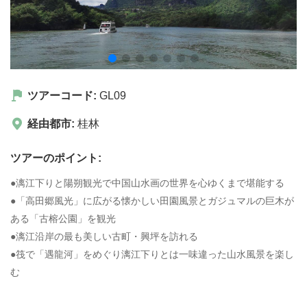
ツアーコード:
GL09
経由都市:
桂林
ツアーのポイント:
●漓江下りと陽朔観光で中国山水画の世界を心ゆくまで堪能する
●「高田郷風光」に広がる懐かしい田園風景とガジュマルの巨木が
ある「古榕公園」を観光
●漓江沿岸の最も美しい古町・興坪を訪れる
●筏で「遇龍河」をめぐり漓江下りとは一味違った山水風景を楽し
む