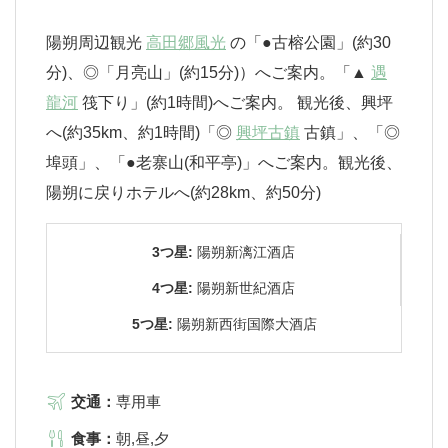
陽朔周辺観光
高田郷風光
の「●古榕公園」(約30
分)、◎「月亮山」(約15分)）へご案内。「▲
遇
龍河
筏下り」(約1時間)へご案内。 観光後、興坪
へ(約35km、約1時間)「◎
興坪古鎮
古鎮」、「◎
埠頭」、「●老寨山(和平亭)」へご案内。観光後、
陽朔に戻りホテルへ(約28km、約50分)
3つ星:
陽朔新漓江酒店
4つ星:
陽朔新世紀酒店
5つ星:
陽朔新西街国際大酒店
交通：
専用車
食事：
朝,昼,夕