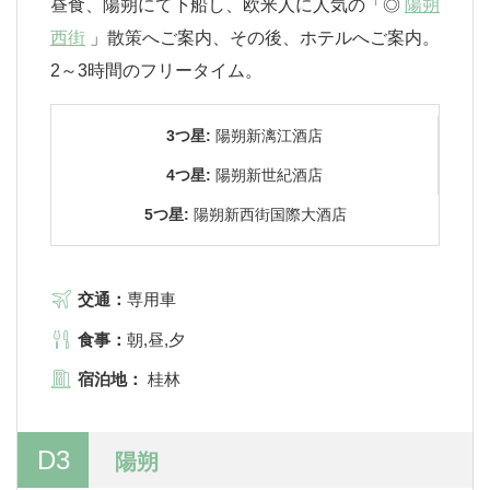
昼食、陽朔にて下船し、欧米人に人気の「◎
陽朔
西街
」散策へご案内、その後、ホテルへご案内。
2～3時間のフリータイム。
3つ星:
陽朔新漓江酒店
4つ星:
陽朔新世紀酒店
5つ星:
陽朔新西街国際大酒店
交通：
専用車
食事：
朝,昼,夕
宿泊地：
桂林
D3
陽朔