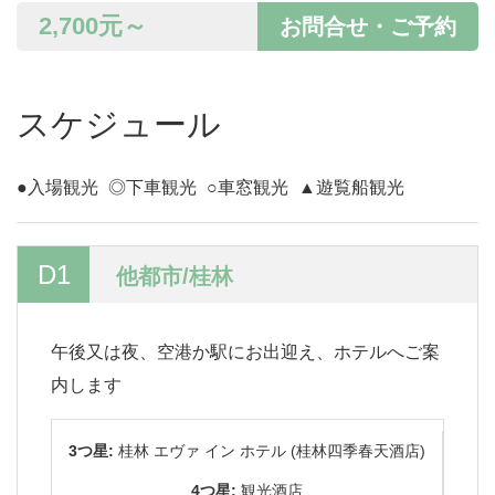
2,700
元～
お問合せ・ご予約
スケジュール
●入場観光
◎下車観光
○車窓観光
▲遊覧船観光
D1
他都市/桂林
午後又は夜、空港か駅にお出迎え、ホテルへご案
内します
3つ星:
桂林 エヴァ イン ホテル (桂林四季春天酒店)
4つ星:
観光酒店