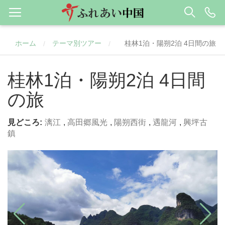
ホーム
テーマ別ツアー
桂林1泊・陽朔2泊 4日間の旅
/
/
桂林1泊・陽朔2泊 4日間
の旅
見どころ:
漓江
,
高田郷風光
,
陽朔西街
,
遇龍河
,
興坪古
鎮