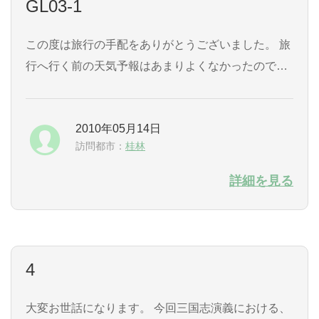
GL03-1
この度は旅行の手配をありがとうございました。 旅
行へ行く前の天気予報はあまりよくなかったのです
が、旅行中は雨にも遭わず、楽しい旅ができまし
た。 西安に引き続き今回のガイドさんもとても感じ
2010年05月14日
がよく、親切にしていただきました。是非宜しくお
訪問都市：
桂林
伝え下さい。 機会があればまた御社を利用したいと
思っております。この度はありがとうございまし
詳細を見る
た。
4
大変お世話になります。 今回三国志演義における、