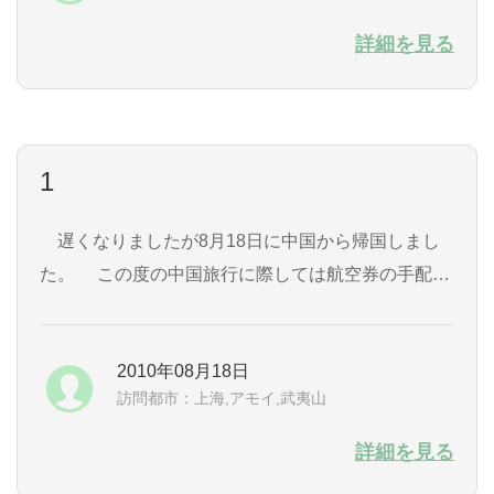
玉木様
詳細を見る
より
1
遅くなりましたが8月18日に中国から帰国しまし
た。 この度の中国旅行に際しては航空券の手配を
はじめ様々な質問に親切に答えて下さりありがとう
ございました。 お陰様で上海、武夷山、龍岩、客
2010年08月18日
家円楼、アモイを楽しく旅をする事が出来ました。
訪問都市：上海,アモイ,武夷山
手配していただいた航空券もトラブルなく乗る事が
出来ました。 この時季の中国沿岸部は日本以上に
詳細を見る
暑くその点ではちょっと大変でしたが、それ以上に