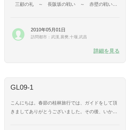
三顧の礼 ～ 長阪坂の戦い ～ 赤壁の戦い
～ 三国鼎立まで歴史をめぐるような旅が出来まし
た。 普通のツアーは完璧に訪問場所が決まっている
2010年05月01日
のですが、陳様は、自分の好きな訪問場所?訪問順
訪問都市：武漢,襄樊,十堰,武昌
番を可能な限り選ぶことができました。 滞在時間も
出来るだけ本人の納得いくように設定していただき
詳細を見る
ました。 そして、ガイドの方も歴史?地域?人文に対
して非常に博識...
GL09-1
こんにちは。春節の桂林旅行では、ガイドをして頂
きましてありがとうございました。その後、いかが
お過ごしですか？ 桂林旅行は、主人ともども、とて
も充実した時間となりました。広州は、ビルと人で