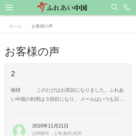
ホーム
お客様の声
/
お客様の声
2
楊様 このたびはお世話になりました。ふれあ
い中国の利用は３回目になり、 メールはいつも日本
語で対応して貰え、決済もスムーズで、もう不安は
感じません。 Webで調べた酒店や高速鉄道を、細か
2010年11月21日
な希望通り手配して頂いて助かりました。 今後とも
訪問都市：上海,蘇州,杭州
宜しくお願いします。