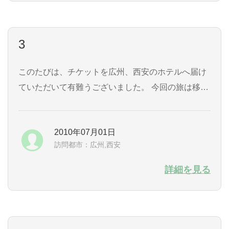
中国の方々に親切に...
3
このたびは、チケットを広州、西安のホテルへ届け
ていただいて有難うございました。 今回の旅は移動
距離が長くゆとりがなかったですが、列車に乗るの
も楽しみにしていましたので、広州東－鄭州 Ｔ９
2010年07月01日
８、西安－上海 Ｚ９４の車中では楽しい思い出が
訪問都市：広州,西安
できました。 ただ上海行きの列車が７時間遅れで西
安駅を出発して上海駅へは１１時間遅れの１８時に
詳細を見る
なったのにはまいりました。おかげで、１日じゅう
万博を見る予定が、３時間...