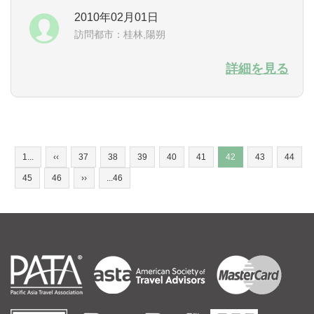
2010年02月01日
がやがやしていますが、桂林でゆったり、のんびり
訪問都市：桂林,陽朔
出来て、本当に良かったです。 ドライバーさんも
中々面白い方で、楽しかったです。主人が言ってい
詳細を見る
ましたが、制限速度はしっかり守り、周囲で円滑な
運転をしていないドライバーに...
1...
‹‹
37
38
39
40
41
42
43
44
45
46
››
...46