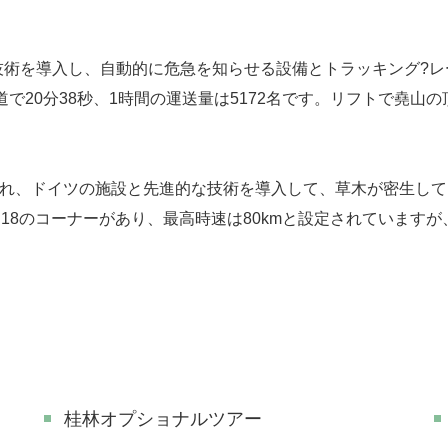
的な技術を導入し、自動的に危急を知らせる設備とトラッキング?レ
片道で20分38秒、1時間の運送量は5172名です。リフトで堯
され、ドイツの施設と先進的な技術を導入して、草木が密生し
度、18のコーナーがあり、最高時速は80kmと設定されています
桂林オプショナルツアー