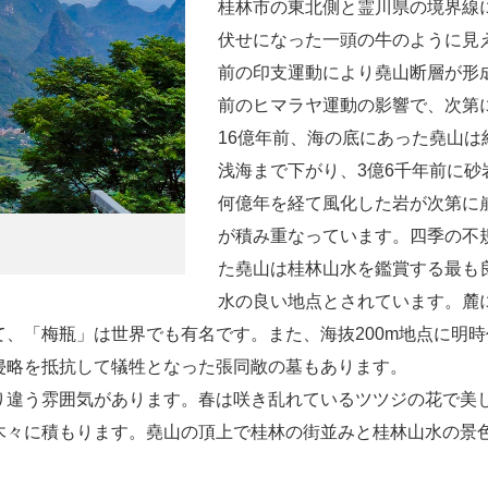
桂林市の東北側と霊川県の境界線
伏せになった一頭の牛のように見
前の印支運動により堯山断層が形成
前のヒマラヤ運動の影響で、次第
16億年前、海の底にあった堯山は
浅海まで下がり、3億6千年前に
何億年を経て風化した岩が次第に
が積み重なっています。四季の不
た堯山は桂林山水を鑑賞する最も
水の良い地点とされています。麓
、「梅瓶」は世界でも有名です。また、海抜200m地点に明時
侵略を抵抗して犠牲となった張同敞の墓もあります。
り違う雰囲気があります。春は咲き乱れているツツジの花で美
木々に積もります。堯山の頂上で桂林の街並みと桂林山水の景