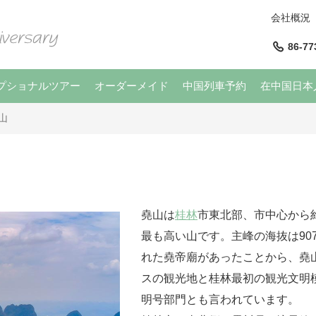
会社概況
86-77
プショナルツアー
オーダーメイド
中国列車予約
在中国日本
山
堯山は
桂林
市東北部、市中心から
最も高い山です。主峰の海抜は90
れた堯帝廟があったことから、堯山
スの観光地と桂林最初の観光文明
明号部門とも言われています。