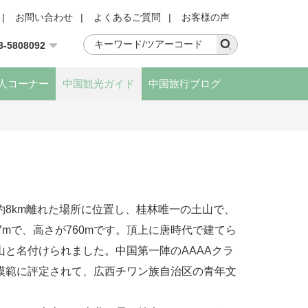
|
お問い合わせ
|
よくあるご質問
|
お客様の声
3-5808092
人コーナー
中国観光ガイド
中国旅行ブログ
約8km離れた場所に位置し、桂林唯一の土山で、
7mで、高さが760mです。頂上に唐時代で建てら
と名付けられました。中国第一陣のAAAAクラ
模範に評定されて、広西チワン族自治区の青年文