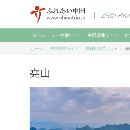
ホーム
テーマ別ツアー
中国現地ツアー
オ
ホーム
中国観光ガイド
桂林観光スポット
堯
/
/
/
堯山