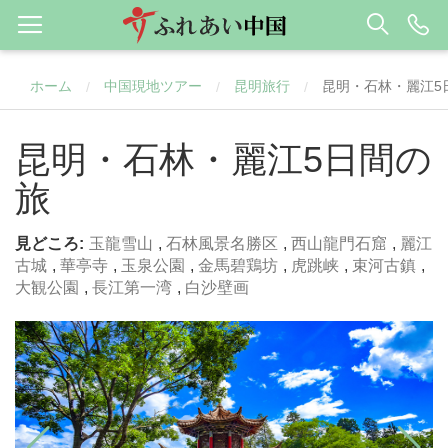
ホーム
中国現地ツアー
昆明旅行
昆明・石林・麗江5
/
/
/
昆明・石林・麗江5日間の
旅
見どころ:
玉龍雪山
,
石林風景名勝区
,
西山龍門石窟
,
麗江
古城
,
華亭寺
,
玉泉公園
,
金馬碧鶏坊
,
虎跳峡
,
束河古鎮
,
大観公園
,
長江第一湾
,
白沙壁画