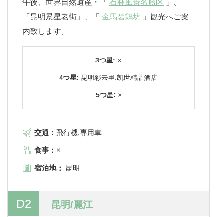
午後、世界自然遺産・「
石林風景名勝区
」、
「昆明景星老街」、「
金馬碧鶏坊
」観光へご案
内致します。
3つ星:
×
4つ星:
昆明彩云里.凯世精品酒店
5つ星:
×
交通：
飛行機,専用車
食事：
×
宿泊地：
昆明
D2
昆明/麗江