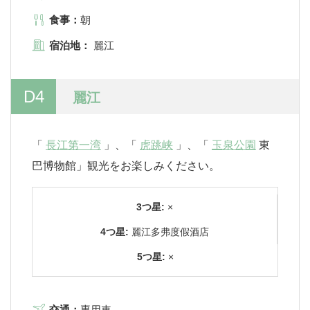
食事：
朝
宿泊地：
麗江
D4
麗江
「
長江第一湾
」、「
虎跳峡
」、「
玉泉公園
東
巴博物館」観光をお楽しみください。
3つ星:
×
4つ星:
麗江多弗度假酒店
5つ星:
×
交通：
専用車