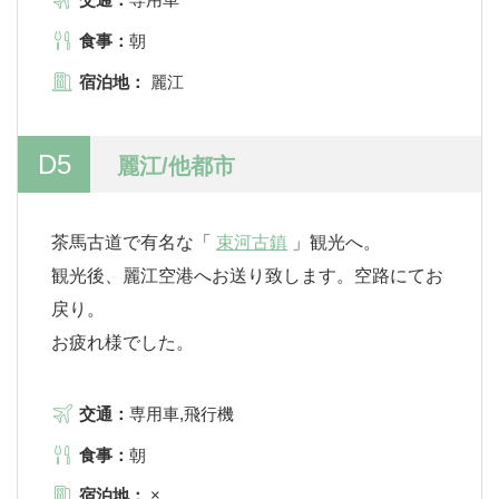
食事：
朝
宿泊地：
麗江
D5
麗江/他都市
茶馬古道で有名な「
束河古鎮
」観光へ。
観光後、麗江空港へお送り致します。空路にてお
戻り。
お疲れ様でした。
交通：
専用車,飛行機
食事：
朝
宿泊地：
×