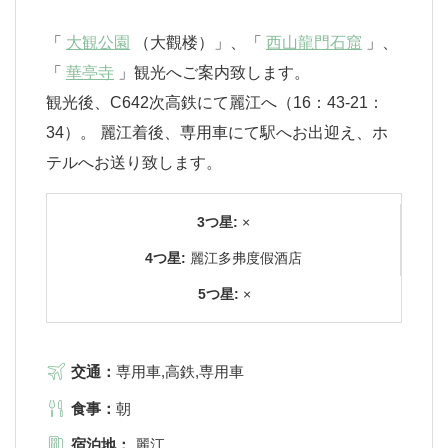
「
大観公園
（大觀楼）」、「
西山龍門石窟
」、
「
華亭寺
」観光へご案内致します。
観光後、C642次高鉄にて麗江へ（16：43-21：
34）。 麗江着後、専用車にて駅へお出迎え、ホ
テルへお送り致します。
3つ星:
×
4つ星:
麗江多弗度假酒店
5つ星:
×
交通：
専用車,高鉄,専用車
食事：
朝
宿泊地：
麗江