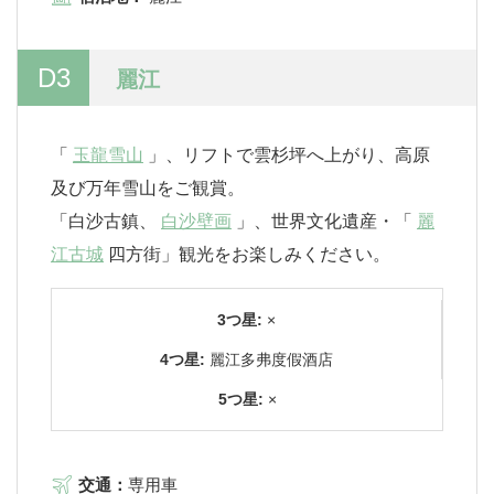
D3
麗江
「
玉龍雪山
」、リフトで雲杉坪へ上がり、高原
及び万年雪山をご観賞。
「白沙古鎮、
白沙壁画
」、世界文化遺産・「
麗
江古城
四方街」観光をお楽しみください。
3つ星:
×
4つ星:
麗江多弗度假酒店
5つ星:
×
交通：
専用車