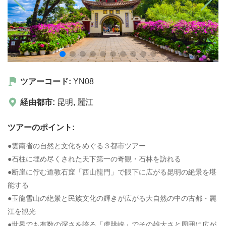
ツアーコード:
YN08
経由都市:
昆明
,
麗江
ツアーのポイント:
●雲南省の自然と文化をめぐる３都市ツアー
●石柱に埋め尽くされた天下第一の奇観・石林を訪れる
●断崖に佇む道教石窟「西山龍門」で眼下に広がる昆明の絶景を堪
能する
●玉龍雪山の絶景と民族文化の輝きが広がる大自然の中の古都・麗
江を観光
●世界でも有数の深さを誇る「虎跳峡」でその雄大さと周囲に広が