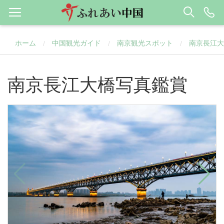
ホーム
中国観光ガイド
南京観光スポット
南京長江大
/
/
/
南京長江大橋写真鑑賞