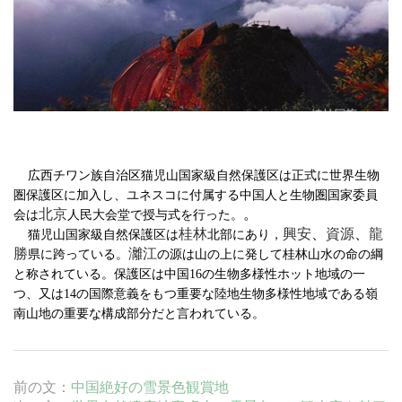
広西チワン族自治区猫児山国家級自然保護区は正式に世界生物
圏保護区に加入し、ユネスコに付属する中国人と生物圏国家委員
北京
。
会は
人民大会堂で授与式を行った。
桂林
興安
、
資源
、
龍
猫児山国家級自然保護区は
北部にあり，
勝
灕江
県に跨っている。
の源は山の上に発して桂林山水の命の綱
と称されている。
保護区は中国
16
の生物多様性ホット地域の一
つ、
又は
14
の国際意義をもつ重要な陸地生物多様性地域
である嶺
南山地の重要な構成部分だと言われている。
前の文：
中国絶好の雪景色観賞地