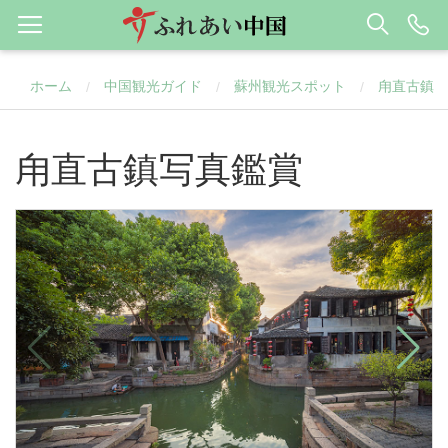
ホーム
中国観光ガイド
蘇州観光スポット
甪直古鎮
/
/
/
甪直古鎮写真鑑賞