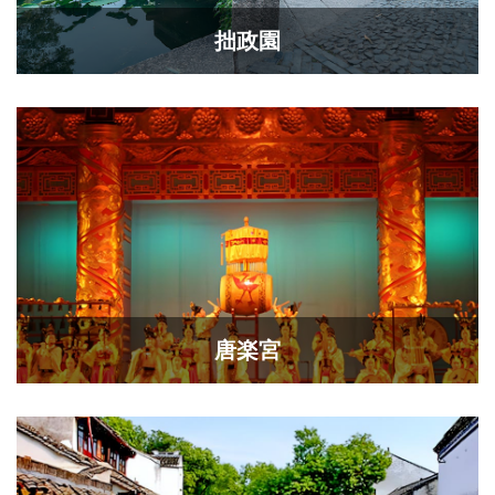
拙政園
唐楽宮