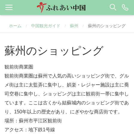
ホーム
中国観光ガイド
蘇州
蘇州のショッピング
/
/
/
蘇州のショッピング
観前街商業圏
観前街商業圏は蘇州で人気の高いショッピング街で、グル
メ街は主に太監弄に集中し、娯楽・レジャー施設は主に喬
司空巷に集中し、ショッピングは主に観前街一帯に集中し
ています。ここは古くから姑蘇城内のショッピング街であ
り、150年以上の歴史があり、にぎやかな商店街です。
場所：蘇州市平江区観前街
アクセス：地下鉄1号線