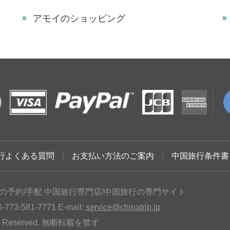
アモイのショッピング
行よくある質問
|
お支払い方法のご案内
|
中国旅行条件書
の予約/手配 中国旅行専門店/中国旅行の専門サイト
3-581-7771 E-mail:
service@chinatrip.jp
hts Reserved. 無断転載を禁ず