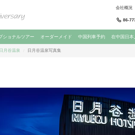
会社概況
86-77
プショナルツアー
オーダーメイド
中国列車予約
在中国日本
日月谷温泉
日月谷温泉写真集
/