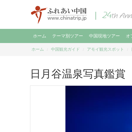
ホーム
テーマ別ツアー
中国現地ツアー
オ
ホーム
中国観光ガイド
アモイ観光スポット
/
/
/
日月谷温泉写真鑑賞