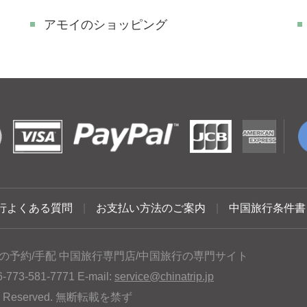
アモイのショッピング
行よくある質問
|
お支払い方法のご案内
|
中国旅行条件書
の予約/手配 中国旅行専門店/中国旅行の専門サイト
3-581-7771 E-mail:
service@chinatrip.jp
hts Reserved. 無断転載を禁ず