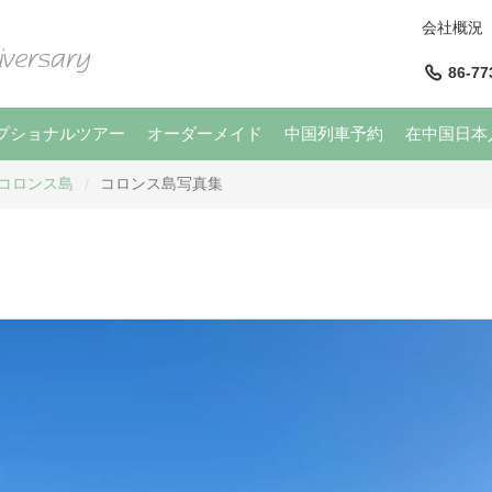
会社概況
86-77
プショナルツアー
オーダーメイド
中国列車予約
在中国日本
コロンス島
コロンス島写真集
/