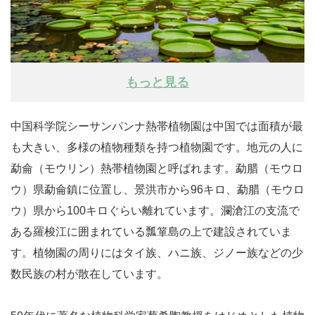
もっと見る
中国科学院シーサンパンナ熱帯植物園は中国では面積が最
も大きい、多様の植物種類を持つ植物園です。地元の人に
勐侖（モウリン）熱帯植物園と呼ばれます。勐腊（モウロ
ウ）県勐侖鎮に位置し、景洪市から96キロ、勐腊（モウロ
ウ）県から100キロぐらい離れています。瀾滄江の支流で
ある羅梭江に囲まれている瓢箪島の上で建設されていま
す。植物園の周りにはタイ族、ハニ族、ジノー族などの少
数民族の村が散在しています。