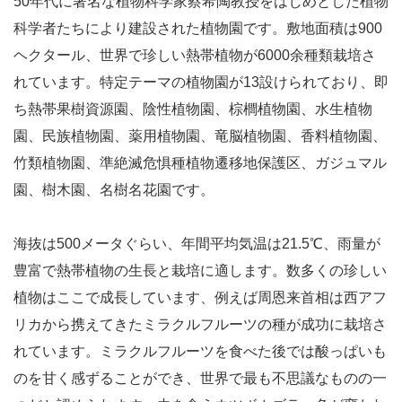
50年代に著名な植物科学家蔡希陶教授をはじめとした植物
科学者たちにより建設された植物園です。敷地面積は900
ヘクタール、世界で珍しい熱帯植物が6000余種類栽培さ
れています。特定テーマの植物園が13設けられており、即
ち熱帯果樹資源園、陰性植物園、棕櫚植物園、水生植物
園、民族植物園、薬用植物園、竜脳植物園、香料植物園、
竹類植物園、準絶滅危惧種植物遷移地保護区、ガジュマル
園、樹木園、名樹名花園です。
海抜は500メータぐらい、年間平均気温は21.5℃、雨量が
豊富で熱帯植物の生長と栽培に適します。数多くの珍しい
植物はここで成長しています、例えば周恩来首相は西アフ
リカから携えてきたミラクルフルーツの種が成功に栽培さ
れています。ミラクルフルーツを食べた後では酸っぱいも
のを甘く感ずることができ、世界で最も不思議なものの一