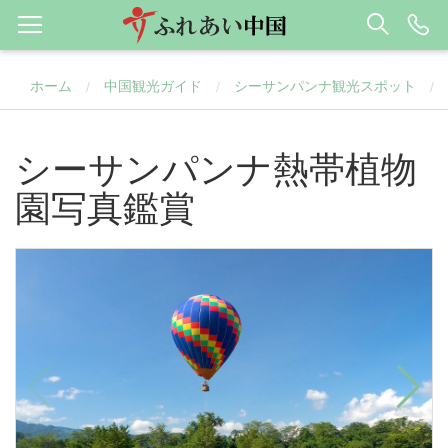
ホーム
中国観光ガイド
シーサンパンナ観光スポット
/
/
/
シーサンパンナ熱帯植物
園写真鑑賞