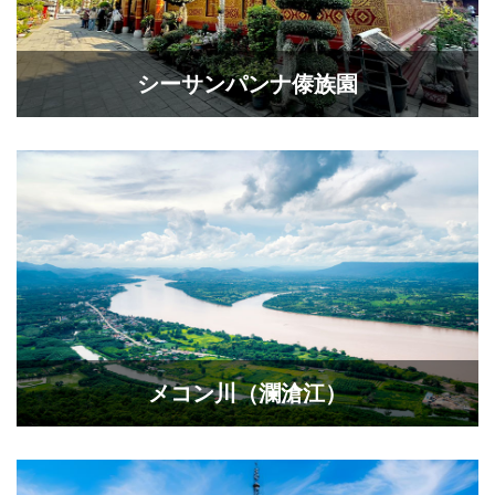
シーサンパンナ傣族園
メコン川（瀾滄江）