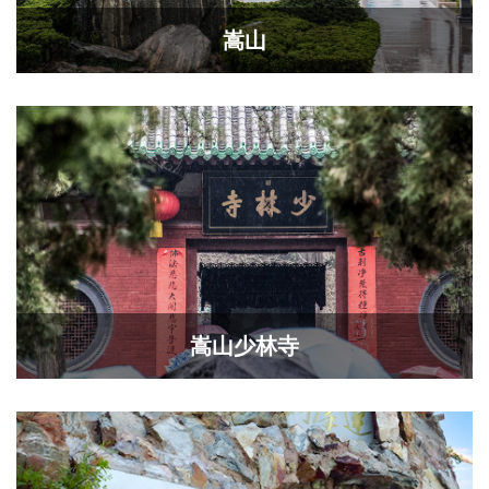
嵩山
嵩山少林寺