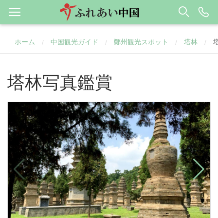
ホーム
中国観光ガイド
鄭州観光スポット
塔林
/
/
/
/
塔林写真鑑賞