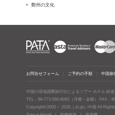
鄭州の文化
お問合せフォーム
|
ご予約の手順
|
中国旅
中国の現地国際旅行社によるツアー ホテル 鉄道
TEL：86-773-580-8092（月曜～金曜） FAX：86-77
Copyright©2002～ 2026 ふれあい中国 All Rig
Туры в Китай
|
桂林旅游
|
道游网