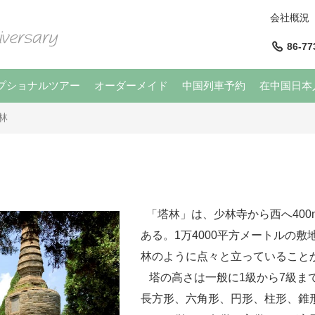
会社概況
86-77
プショナルツアー
オーダーメイド
中国列車予約
在中国日本
林
「塔林」は、少林寺から西へ40
ある。1万4000平方メートルの
林のように点々と立っていること
塔の高さは一般に1級から7級まで
長方形、六角形、円形、柱形、錐