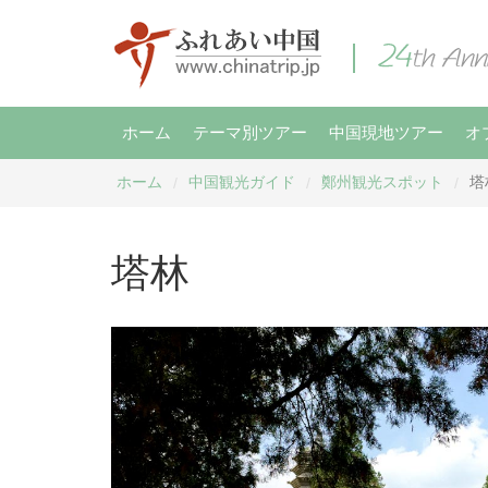
ホーム
テーマ別ツアー
中国現地ツアー
オ
ホーム
中国観光ガイド
鄭州観光スポット
塔
/
/
/
塔林