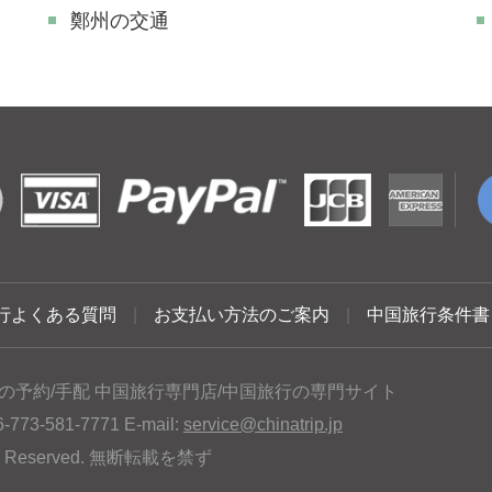
鄭州の交通
行よくある質問
|
お支払い方法のご案内
|
中国旅行条件書
の予約/手配 中国旅行専門店/中国旅行の専門サイト
3-581-7771 E-mail:
service@chinatrip.jp
hts Reserved. 無断転載を禁ず