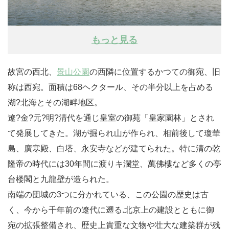
もっと見る
故宮の西北、
景山公園
の西隣に位置するかつての御宛、旧
称は西宛。面積は68ヘクタール、その半分以上を占める
湖?北海とその湖畔地区。
遼?金?元?明?清代を通じ皇室の御苑「皇家園林」とされ
て発展してきた。湖が掘られ山が作られ、相前後して瓊華
島、廣寒殿、白塔、永安寺などが建てられた。特に清の乾
隆帝の時代には30年間に渡りキ瀾堂、萬佛樓など多くの亭
台楼閣と九龍壁が造られた。
南端の団城の3つに分かれている、この公園の歴史は古
く、今から千年前の遼代に遡る.北京上の建設とともに御
宛の拡張整備され、歴史上貴重な文物や壮大な建築群が残