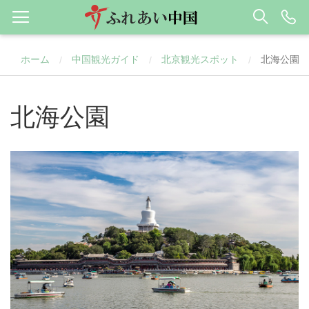
ホーム
中国観光ガイド
北京観光スポット
北海公園
/
/
/
北海公園