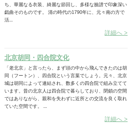
ち、華麗なる衣装、綺麗な節回し、多様な臉譜で印象深い
戯曲そのものです。 清の時代の1790年に、元々南の方で
活...
詳細へ >
北京胡同・四合院文化
「老北京」と言ったら、まず頭の中から飛んできたのは胡
同（フートン）、四合院という言葉でしょう。元々、北京
城は胡同によって連結され、数多くの四合院で組み立てて
います。昔の北京人は四合院で暮らしており、閉鎖の空間
ではありながら、親和を失わずに近所との交流を良く取れ
ていた空間です。 ...
詳細へ >