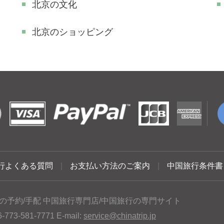
北京の文化
北京のショッピング
行よくある質問
|
お支払い方法のご案内
|
中国旅行条件書
の予約/手配 中国旅行専門店/中国旅行の専門サイト
3-581-7771 E-mail:
service@chinatrip.jp