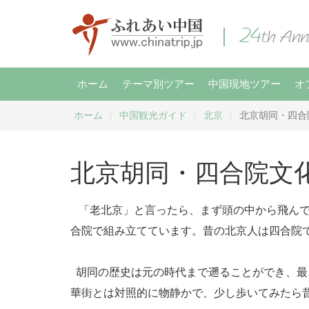
ホーム
テーマ別ツアー
中国現地ツアー
オ
ホーム
中国観光ガイド
北京
北京胡同・四合
/
/
/
北京胡同・四合院文
「老北京」と言ったら、まず頭の中から飛んで
合院で組み立てています。昔の北京人は四合院
胡同の歴史は元の時代まで遡ることができ、最も
華街とは対照的に物静かで、少し歩いてみたら