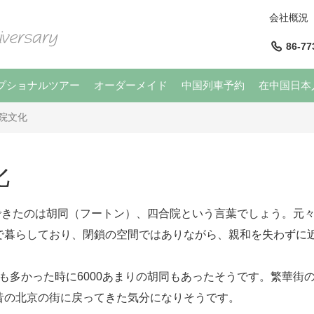
会社概況
86-77
プショナルツアー
オーダーメイド
中国列車予約
在中国日本
院文化
化
きたのは胡同（フートン）、四合院という言葉でしょう。元々
で暮らしており、閉鎖の空間ではありながら、親和を失わずに
多かった時に6000あまりの胡同もあったそうです。繁華街
昔の北京の街に戻ってきた気分になりそうです。