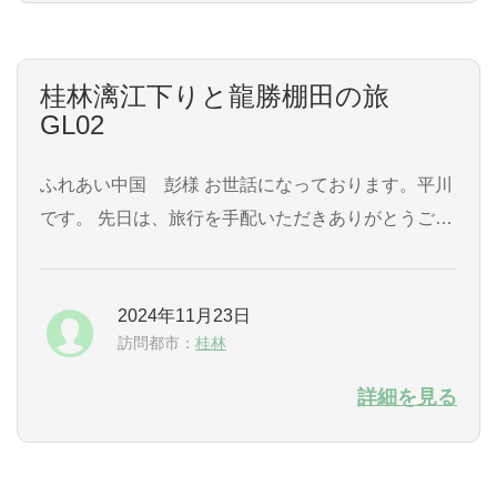
桂林漓江下りと龍勝棚田の旅
GL02
ふれあい中国 彭様 お世話になっております。平川
です。 先日は、旅行を手配いただきありがとうござ
いました。 おかげさまで、楽しく過ごすことができ
ました。 特に2日目の川下りは、見どころをガイド
2024年11月23日
していただきながら 景色を見ていたら、あっという
訪問都市：
桂林
間でした。 また、事前に20元札のスポッ...
詳細を見る