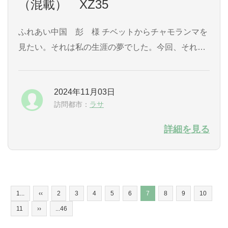
（混載） XZ35
ふれあい中国 彭 様 チベットからチャモランマを
見たい。それは私の生涯の夢でした。今回、それが
ようやく叶いました。 出発前から、迅速で誠実なご
対応をいただいたことに、とても感謝しています。
2024年11月03日
また、現地ではガイドのダージェさん、運転手の方
訪問都市：
ラサ
にとても良くしていただいきました。おかげで終生
忘れ難い体験ができました。また機会があったら、
詳細を見る
よろしくお願いします。 ...
1...
‹‹
2
3
4
5
6
7
8
9
10
11
››
...46