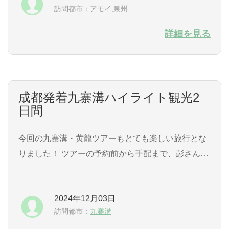
訪問都市：アモイ,泉州
た。 ...
詳細を見る
成都発着九寨溝ハイライト観光2
日間
今回の九寨溝・黄龍ツアーもとても楽しい旅行とな
りました！ ツアーの予約前から手配まで、彭さんに
はたくさんの質問やお願いにも丁寧に対応いただき
大変助かりました。 現地ガイドの鄭さんにも、本当
2024年12月03日
に朝早くから夜遅くまで2日間めいっぱいのスケジ
訪問都市：
九寨溝
ュールの中、最後の成都でのタクシー乗車までしっ