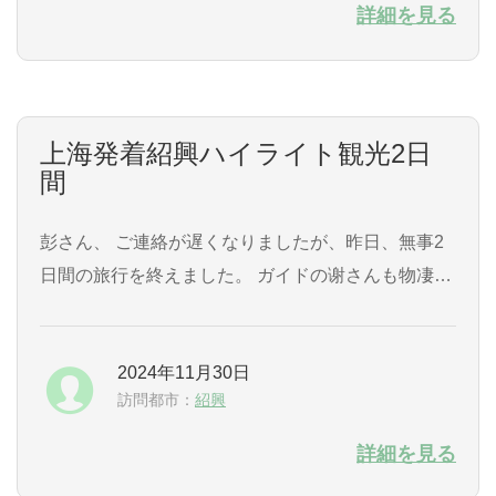
かりとアテンドしていただきました。 たくさん写真
詳細を見る
も撮っていただき、とても楽しく...
上海発着紹興ハイライト観光2日
間
彭さん、 ご連絡が遅くなりましたが、昨日、無事2
日間の旅行を終えました。 ガイドの谢さんも物凄く
様々なことに詳しくて勉強になりますし、運転手さ
んも楽しい方で、凄く楽しくて有意義な時間を過ご
2024年11月30日
すことができました。 ありがとうございました。ま
訪問都市：
紹興
た機会があればよろしくお願いします。 MOTOMIY
A 【スケジュール参...
詳細を見る