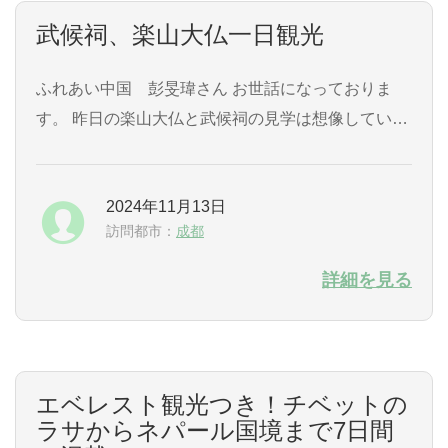
武候祠、楽山大仏一日観光
ふれあい中国 彭旻瑋さん お世話になっておりま
す。 昨日の楽山大仏と武候祠の見学は想像していた
以上に現地に行けて良かったです。 大仏の大きさ、
川の流れの速さが実際に目にでき良い体験でした。
2024年11月13日
天候によって船に乗れないときもあるとの事ですが
訪問都市：
成都
幸い乗船でき大仏の全景、人間との大きさ対比がで
きとても有意義でした。...
詳細を見る
エベレスト観光つき！チベットの
ラサからネパール国境まで7日間