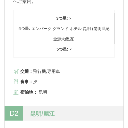
へご案内。
3つ星:
×
4つ星:
エンパーク グランド ホテル 昆明 (昆明世紀
金源大飯店)
5つ星:
×
交通：
飛行機,専用車
食事：
夕
宿泊地：
昆明
D2
昆明/麗江