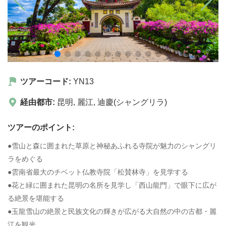
ツアーコード:
YN13
経由都市:
昆明
,
麗江
,
迪慶(シャングリラ)
ツアーのポイント:
●雪山と森に囲まれた草原と神秘あふれる寺院が魅力のシャングリ
ラをめぐる
●雲南省最大のチベット仏教寺院「松賛林寺」を見学する
●花と緑に囲まれた昆明の名所を見学し「西山龍門」で眼下に広が
る絶景を堪能する
●玉龍雪山の絶景と民族文化の輝きが広がる大自然の中の古都・麗
江を観光