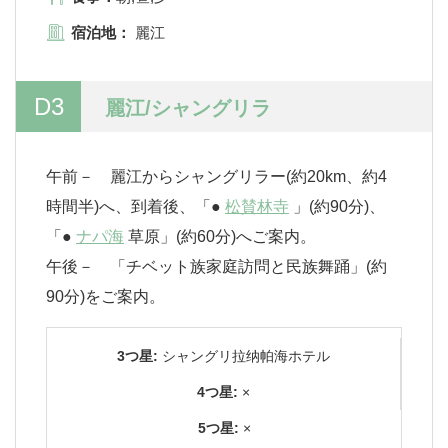
宿泊地：
麗江
D3
麗江/シャングリラ
午前－ 麗江からシャングリラー(約20km、約4
時間半)へ、到着後、「●
松賛林寺
」(約90分)、
「●
ナパ海
草原」(約60分)へご案内。
午後－ 「チベット族家庭訪問と民族舞踊」(約
90分)をご案内。
3つ星:
シャングリ拉纳帕海ホテル
4つ星:
×
5つ星:
×