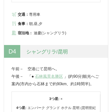
交通：
専用車
食事：
朝,昼,夕
宿泊地：
迪慶(シャングリラ)
D4
シャングリラ/昆明
午前－ 空港にて昆明へ。
午後－ 「●
石林風景名勝区
」(約90分)観光へご
案内(市内から石林まで約90km、約1時間半)。
3つ星:
×
4つ星:
エンパーク グランド ホテル 昆明 (昆明世紀