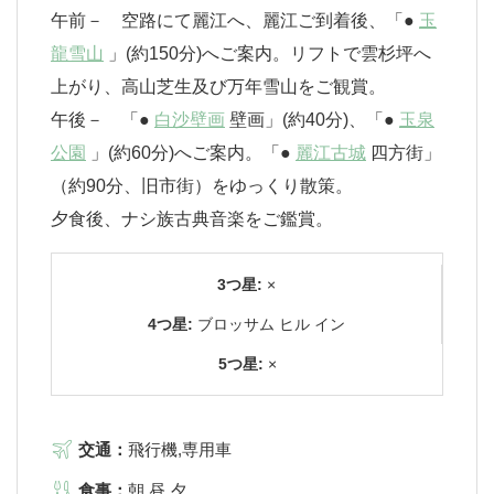
午前－ 空路にて麗江へ、麗江ご到着後、「●
玉
龍雪山
」(約150分)へご案内。リフトで雲杉坪へ
上がり、高山芝生及び万年雪山をご観賞。
午後－ 「●
白沙壁画
壁画」(約40分)、「●
玉泉
公園
」(約60分)へご案内。「●
麗江古城
四方街」
（約90分、旧市街）をゆっくり散策。
夕食後、ナシ族古典音楽をご鑑賞。
3つ星:
×
4つ星:
ブロッサム ヒル イン
5つ星:
×
交通：
飛行機,専用車
食事：
朝,昼,夕