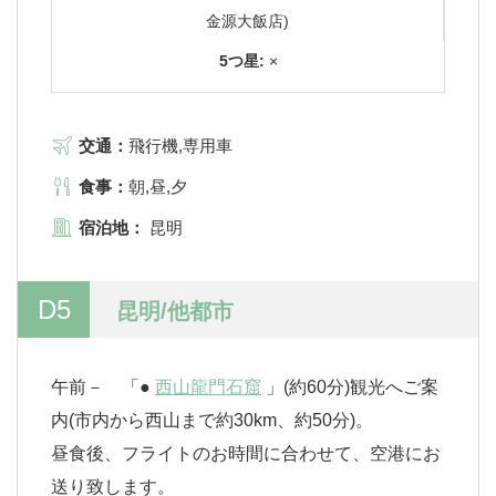
金源大飯店)
5つ星:
×
交通：
飛行機,専用車
食事：
朝,昼,夕
宿泊地：
昆明
D5
昆明/他都市
午前－ 「●
西山龍門石窟
」(約60分)観光へご案
内(市内から西山まで約30km、約50分)。
昼食後、フライトのお時間に合わせて、空港にお
送り致します。