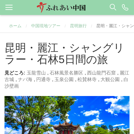
ホーム
中国現地ツアー
昆明旅行
昆明・麗江・シャン
/
/
/
昆明・麗江・シャングリ
ラー・石林5日間の旅
見どころ:
玉龍雪山
,
石林風景名勝区
,
西山龍門石窟
,
麗江
古城
,
ナパ海
,
円通寺
,
玉泉公園
,
松賛林寺
,
大観公園
,
白
沙壁画