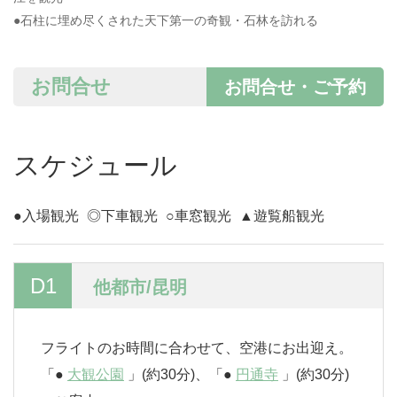
●石柱に埋め尽くされた天下第一の奇観・石林を訪れる
お問合せ
お問合せ・ご予約
スケジュール
●入場観光
◎下車観光
○車窓観光
▲遊覧船観光
D1
他都市/昆明
フライトのお時間に合わせて、空港にお出迎え。
「●
大観公園
」(約30分)、「●
円通寺
」(約30分)