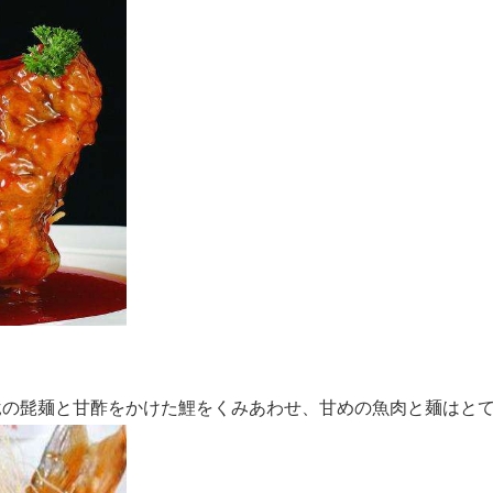
の髭麺と甘酢をかけた鯉をくみあわせ、甘めの魚肉と麺はと