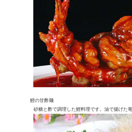
鯉の甘酢麺
砂糖と酢で調理した鯉料理です。油で揚げた竜