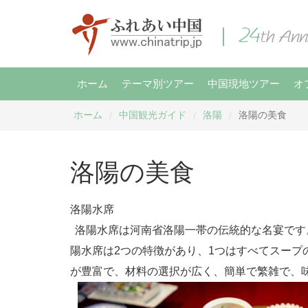
ホーム
テーマ別ツアー
中国現地ツアー
オ
ホーム
中国観光ガイド
洛陽
洛陽の美食
/
/
/
洛陽の美食
洛陽水席
洛陽水席は河南省洛陽一帯の伝統的な名宴です
陽水席は2つの特徴があり、1つはすべてスープ
が豊富で、材料の選択が広く、簡単で繁雑で、