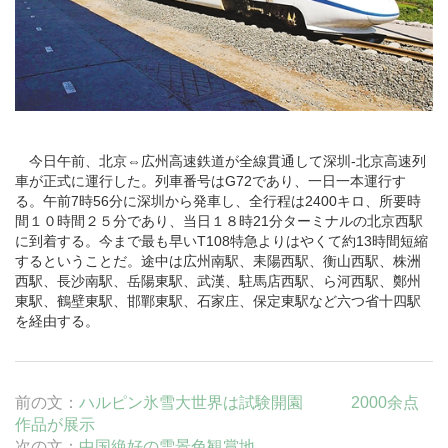
今日午前、
北京
⇔
広州
高速鉄道が全線貫通して
深圳
-北京高速列
車が正式に運行した。列車番号はG72であり、一日一本運行す
る。午前7時56分に深圳から発車し、全行程は2400キロ、所要時
間１０時間２５分であり、当日１８時21分ターミナルの北京西駅
に到着する。今まで最も早いT108特急よりはやくて約13時間短縮
するということだ。途中は広州南駅、耒陽西駅、
衡山
西駅、株洲
西駅、
長沙
南駅、岳陽東駅、
武漢
、駐馬店西駅、ら河西駅、
鄭州
東駅、鶴壁東駅、邯鄲東駅、
石家庄
、保定東駅など六つ省十四駅
を経由する。
前の文：
ハルピン氷雪大世界は試験開園 2000余点
作品が展示
次の文：
中国絶好の雪景色観賞地