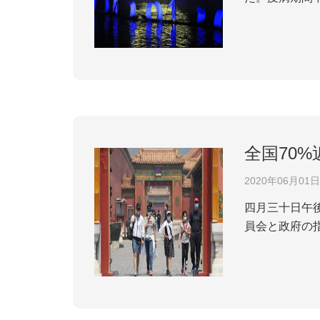
定して観光客
菌、消防、応急
全国70
2020年06月01日
四月三十日午
員会と政府の
小さくない。
序を確保するこ