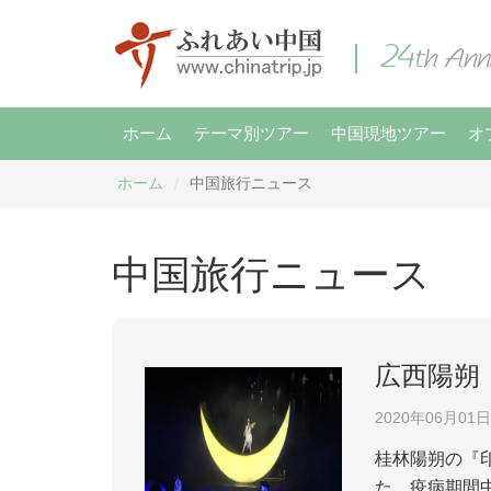
ホーム
テーマ別ツアー
中国現地ツアー
オ
ホーム
中国旅行ニュース
/
中国旅行ニュース
広西陽朔
2020年06月01日
桂林陽朔の『
た。疫病期間