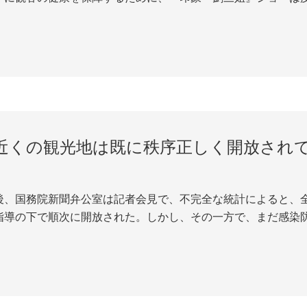
の健康を確保し、劇場の安全面でも一連な改善を行った。また
医療チーム及び誘導調達が全面的にアッ...
%近くの観光地は既に秩序正しく開放され
後、国務院新聞弁公室は記者会見で、不完全な統計によると、全
指導の下で順次に開放された。しかし、その一方で、まだ感染
現在、観光地の開放は、時間帯をずらして遊覧し、予約開放、
とが重要である。（人民網...