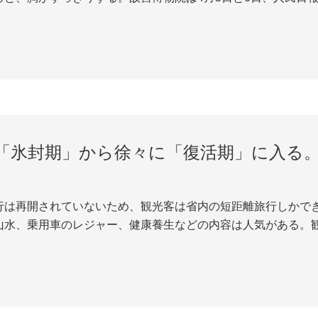
聞などのネット上で3回の生放送を行った。1月25日に閉館して
の視聴者がインターネットを通し...
「氷封期」から徐々に「復活期」に入る
行は再開されていないため、観光客は省内の短距離旅行しかで
山水、乗用車のレジャー、健康養生などの内容は人気がある。
ジョイする。回復した省内観光は人々が次第に開放されたレジャ
など新興業態の活発度が高い。中国旅行研究院が発...