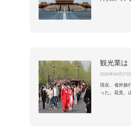
ok、騰訊新
くれた。「多く
観光業は
2020年04月27日
現在、省外旅
った。花見、
しく春をエン
ー、康養ツアー