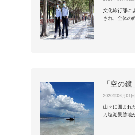
文化旅行部に
され、全体の約
「空の鏡
2020年06月01日
山々に囲まれ
カ塩湖景勝地が
059メート
ベット族自治州