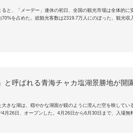
よると、「メーデー」連休の初日、全国の観光市場は全体的に安
70%を占めた。総観光客数は2319.7万人にのぼった。観光収
」と呼ばれる青海チャカ塩湖景勝地が開
た大きな湖は、穏やかな湖面が鏡のように澄んだ空を映している
4月26日、オープンした。4月26日から6月30日まで、入場
ル、面積は約105平方キロメートル、古代シルクロードの重要な
烏蘭県に位置する。この固液...