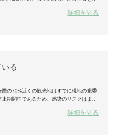
入場と場内見学、退場などでは、消毒・殺
詳細を見る
ている
国の70%近くの観光地はすでに現地の党委
防止期間中であるため、感染のリスクはまだ
秩序ある開放などを実施し、安全、安定、秩
詳細を見る