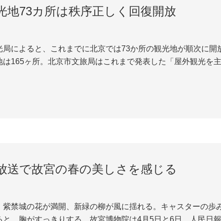
光地73カ所は秩序正しく回復開放
局によると、これまでに北京では73か所の観光地が順次に開放
地は165ヶ所。北京市文旅局はこれまで発表した「屋外観光を
、清明節句前後から回復開放;室内観光を主とする。人文見学観
適時に開放を回復する。北京市文旅局の関...
放送で故宮の春の美しさを感じる
、紫禁城の花が満開、新緑の柳が風に揺れる。キャスターの歩
と、胸がすっきりする。故宮博物院は4月5日と6日、人民日報ク