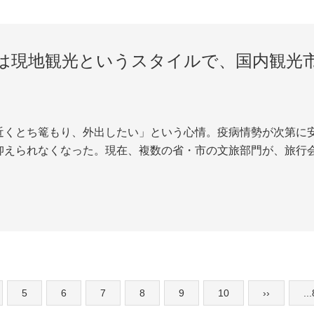
は現地観光というスタイルで、国内観光
近くとち篭もり、外出したい」という心情。疫病情勢が次第に
抑えられなくなった。現在、複数の省・市の文旅部門が、旅行
う指示している。都市周辺観光と省内観光は率先して復活する
ると、これまでに上海、江蘇省、貴州省、雲南省、...
5
6
7
8
9
10
››
..