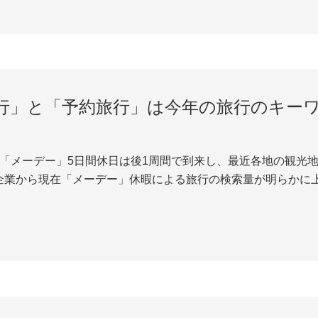
行」と「予約旅行」は今年の旅行のキー
の「メーデー」5日間休日は後1周間で到来し、最近各地の観光
企業から現在「メーデー」休暇による旅行の検索量が明らかに
ワードになった。観光プラットフォームの携程のデータによる
た。人気観光地は、三亜、上海、厦門、安吉、重慶...