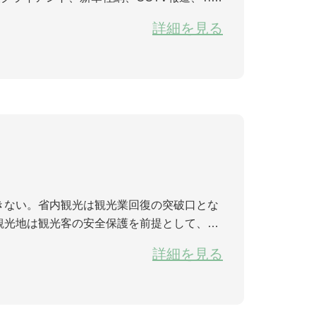
以来、初の生中継で、静かな春の風景を見せて
詳細を見る
。
きない。省内観光は観光業回復の突破口とな
観光地は観光客の安全保護を前提として、楽
ーの需要を満たしている。 キャラバンツア
詳細を見る