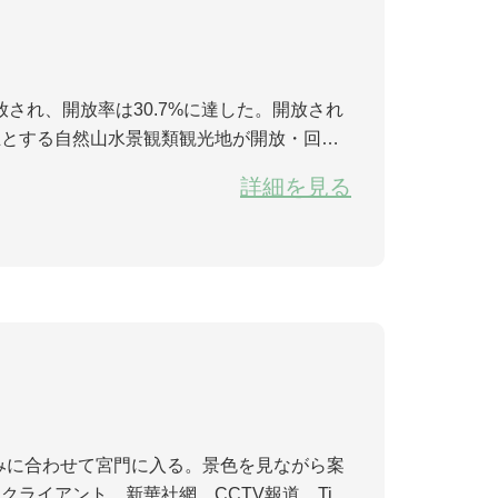
され、開放率は30.7%に達した。開放され
主とする自然山水景観類観光地が開放・回復
光地はしばらくは回復しないが、疫病の状況
詳細を見る
みに合わせて宮門に入る。景色を見ながら案
ライアント、新華社網、CCTV報道、TikT