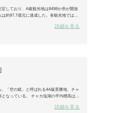
定しており、A級観光地は8498か所が開放
入は約97.7億元に達成した。各観光地では、
最大収容量の30%を超えないように従って大規模な人集まりはなかった。（人民網により） ...
詳細を見る
園
。「空の鏡」と呼ばれる4A級景勝地、チャ
無料となっている。 チャカ塩湖の平均標高は3
サイトとなっていた。青海省海西モンゴル族チ
詳細を見る