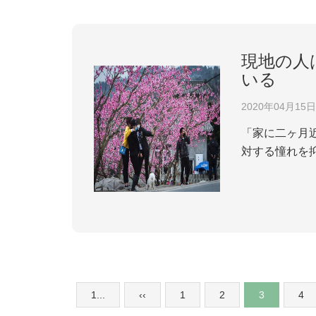
現地の人
いる
2020年04月15日
「家に二ヶ月
対する憧れを
を回復するよ
の検索結果によ
1...
‹‹
1
2
3
4