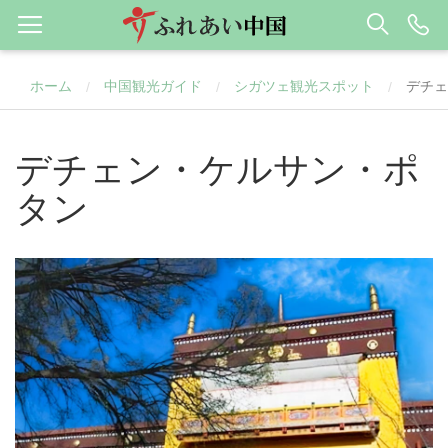
ホーム
中国観光ガイド
シガツェ観光スポット
デチェ
/
/
/
デチェン・ケルサン・ポ
タン