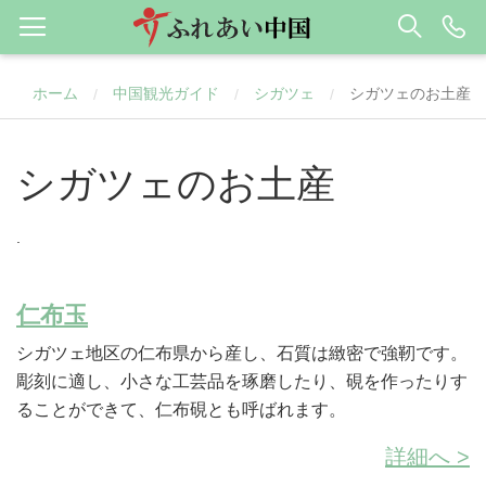
ホーム
中国観光ガイド
シガツェ
シガツェのお土産
/
/
/
シガツェのお土産
.
仁布玉
シガツェ地区の仁布県から産し、石質は緻密で強靭です。
彫刻に適し、小さな工芸品を琢磨したり、硯を作ったりす
ることができて、仁布硯とも呼ばれます。
詳細へ >