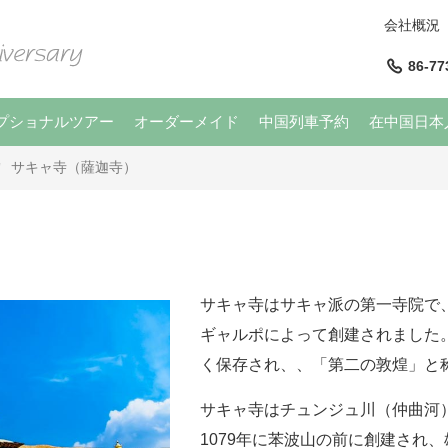
会社概況
86-77
プショナルツアー
オーダーメイド
中国列車予約
在中国日本
サキャ寺（薩迦寺）
/
サキャ寺はサキャ派の第一寺院で、
ギャルポによって創建されました
く保存され、、「第二の敦煌」と
サキャ寺はチュンジュ川（仲曲河
1079年に苯波山の前に創建され