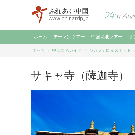
ホーム
テーマ別ツアー
中国現地ツアー
オ
ホーム
中国観光ガイド
シガツェ観光スポット
/
/
サキャ寺（薩迦寺）