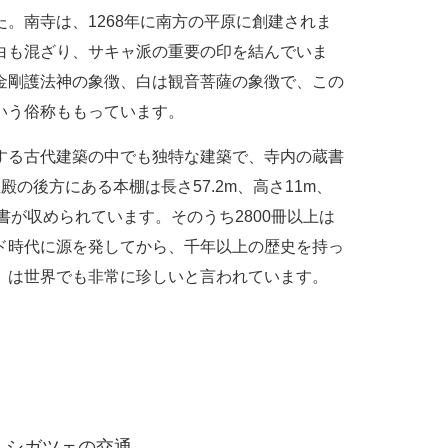
。南寺は、1268年に南方の平原に創建されま
白も混ざり、サキャ派の重要の印を結んでいま
金剛護法神の象徴、白は観音菩薩の象徴で、この
いう俗称ももっています。
する古代建築の中でも独特な建築で、寺内の蔵書
の後方にある本棚は長さ57.2m、高さ11m、
書が収められています。そのうち2800冊以上は
ド時代に源を発してから、千年以上の歴史を持っ
）は世界でも非常に珍しいと言われています。
シガツェの交通