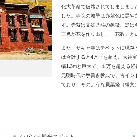
化大革命で破壊されてしましました
した。寺院の城壁は赤紫色に黒や
す。赤紫は文殊菩薩の象徴、黒は
三色が花を作り出し、「花教」と
また、サキャ寺はチベットに現存
は合計すると4万冊を超え、大神宝殿
幅1.3mと巨大で、１万を超える経
元明時代の手書き教典で、古イン
ており、そのような貝葉経（経文
シガツェ観光スポット