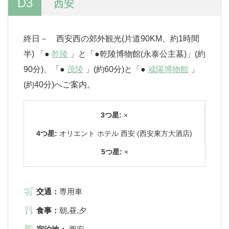
D3
西安
終日－ 西安西の郊外観光(片道90KM、約1時間
半) 「●
乾陵
」と「●乾陵博物館(永泰公主墓)」(約
90分)、「●
茂陵
」(約60分)と「●
咸陽博物館
」
(約40分)へご案内。
3つ星:
×
4つ星:
オリエント ホテル 西安 (西安東方大酒店)
5つ星:
×
交通：
専用車
食事：
朝,昼,夕