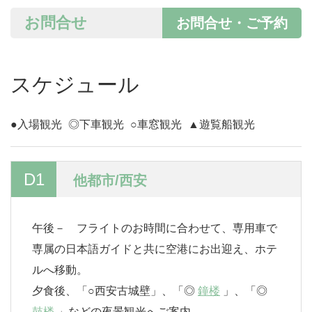
お問合せ
お問合せ・ご予約
スケジュール
●入場観光
◎下車観光
○車窓観光
▲遊覧船観光
D1
他都市/西安
午後－ フライトのお時間に合わせて、専用車で
専属の日本語ガイドと共に空港にお出迎え、ホテ
ルへ移動。
夕食後、「○西安古城壁」、「◎
鐘楼
」、「◎
鼓楼
」などの夜景観光へご案内。