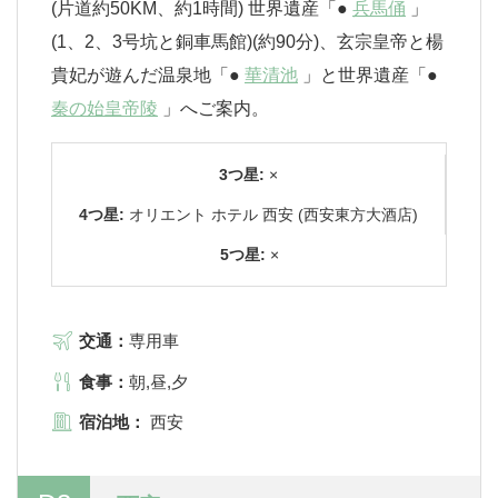
(片道約50KM、約1時間) 世界遺産「●
兵馬俑
」
(1、2、3号坑と銅車馬館)(約90分)、玄宗皇帝と楊
貴妃が遊んだ温泉地「●
華清池
」と世界遺産「●
秦の始皇帝陵
」へご案内。
3つ星:
×
4つ星:
オリエント ホテル 西安 (西安東方大酒店)
5つ星:
×
交通：
専用車
食事：
朝,昼,夕
宿泊地：
西安