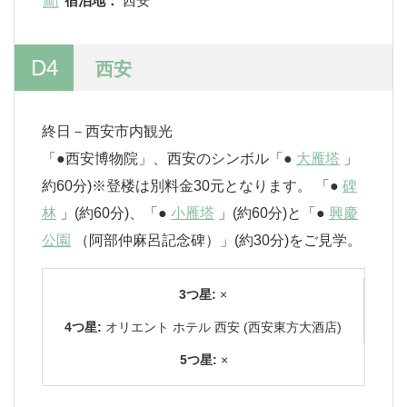
宿泊地：
西安
D4
西安
終日－西安市内観光
「●西安博物院」、西安のシンボル「●
大雁塔
」
約60分)※登楼は別料金30元となります。 「●
碑
林
」(約60分)、「●
小雁塔
」(約60分)と「●
興慶
公園
（阿部仲麻呂記念碑）」(約30分)をご見学。
3つ星:
×
4つ星:
オリエント ホテル 西安 (西安東方大酒店)
5つ星:
×