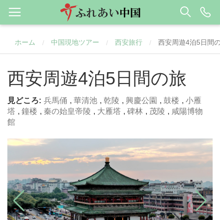
ホーム
中国現地ツアー
西安旅行
西安周遊4泊5日間
/
/
/
西安周遊4泊5日間の旅
見どころ:
兵馬俑
,
華清池
,
乾陵
,
興慶公園
,
鼓楼
,
小雁
塔
,
鐘楼
,
秦の始皇帝陵
,
大雁塔
,
碑林
,
茂陵
,
咸陽博物
館