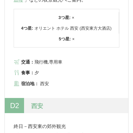
3つ星:
×
4つ星:
オリエント ホテル 西安 (西安東方大酒店)
5つ星:
×
交通：
飛行機,専用車
食事：
夕
宿泊地：
西安
D2
西安
終日－西安東の郊外観光