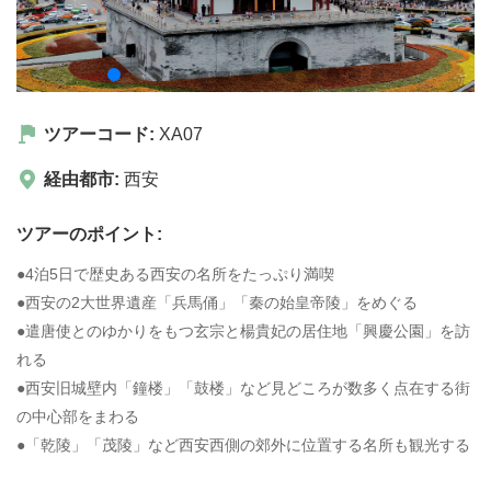
ツアーコード:
XA07
経由都市:
西安
ツアーのポイント:
●4泊5日で歴史ある西安の名所をたっぷり満喫
●西安の2大世界遺産「兵馬俑」「秦の始皇帝陵」をめぐる
●遣唐使とのゆかりをもつ玄宗と楊貴妃の居住地「興慶公園」を訪
れる
●西安旧城壁内「鐘楼」「鼓楼」など見どころが数多く点在する街
の中心部をまわる
●「乾陵」「茂陵」など西安西側の郊外に位置する名所も観光する