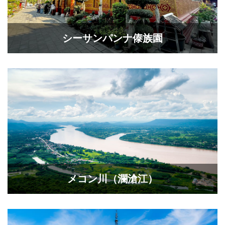
シーサンパンナ傣族園
メコン川（瀾滄江）