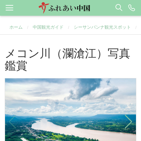
ホーム
中国観光ガイド
シーサンパンナ観光スポット
/
/
/
メコン川（瀾滄江）写真
鑑賞