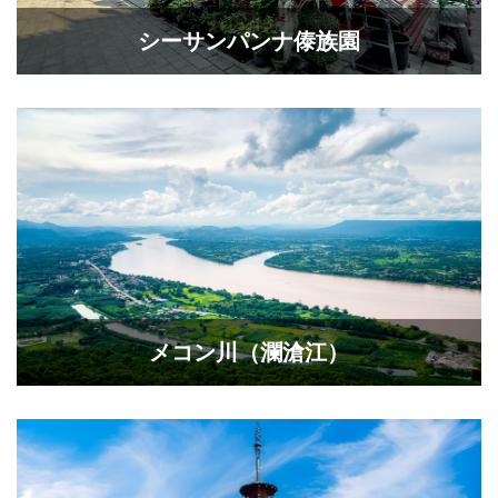
シーサンパンナ傣族園
メコン川（瀾滄江）