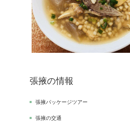
張掖の情報
張掖パッケージツアー
張掖の交通