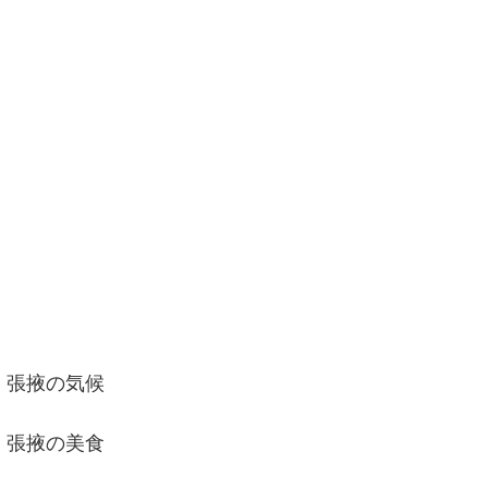
張掖の気候
張掖の美食