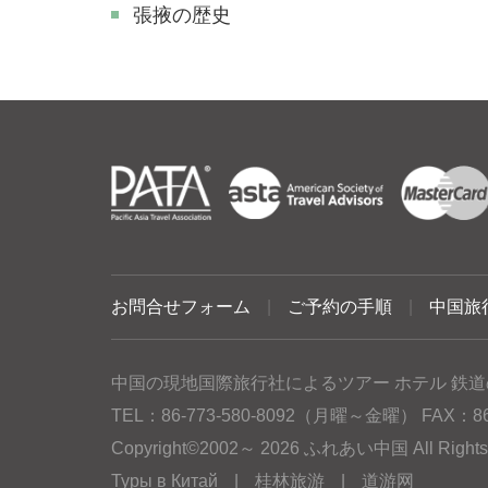
張掖の歴史
お問合せフォーム
|
ご予約の手順
|
中国旅
中国の現地国際旅行社によるツアー ホテル 鉄道
TEL：86-773-580-8092（月曜～金曜） FAX：86-77
Copyright©2002～ 2026 ふれあい中国 All Rig
Туры в Китай
|
桂林旅游
|
道游网