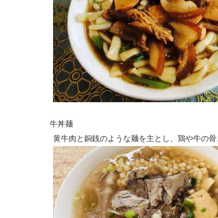
牛丼麺
黄牛肉と銅銭のような麺を主とし、鶏や牛の骨