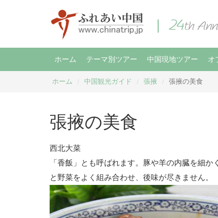
ホーム
テーマ別ツアー
中国現地ツアー
オ
ホーム
中国観光ガイド
張掖
張掖の美食
/
/
/
張掖の美食
西北大菜
「香飯」とも呼ばれます。豚や羊の内臓を細か
と野菜をよく組み合わせ、後味が尽きません。