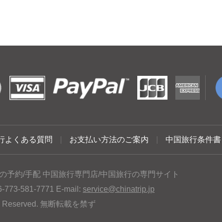
行よくある質問
|
お支払い方法のご案内
|
中国旅行条件書
の予約/手配 中国旅行専門店/中国旅行の専門サイト
3-581-7771 E-mail:
service@chinatrip.jp
hts Reserved. 無断転載を禁ず