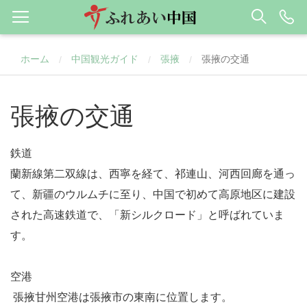
ホーム
中国観光ガイド
張掖
張掖の交通
/
/
/
張掖の交通
鉄道
蘭新線第二双線は、西寧を経て、祁連山、河西回廊を通っ
て、新疆のウルムチに至り、中国で初めて高原地区に建設
された高速鉄道で、「新シルクロード」と呼ばれていま
す。
空港
張掖甘州空港は張掖市の東南に位置します。