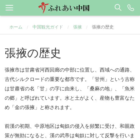
ホーム
中国観光ガイド
張掖
張掖の歴史
/
/
/
張掖の歴史
張掖市は甘粛省河西回廊の中部に位置し、西域への通路、
古代シルクロードの重要な都市です。「甘州」という古称
は甘肅省の名「甘」の字に由来し、「桑麻の地」、「魚米
の郷」と呼ばれています。水と土がよく、産物も豊富なた
め「金の張掖」と称されます。
前漢の初期、中原地区は匈奴の侵入を頻繁に受け、和親政
策が無効になると、漢の武帝は匈奴に対して反撃を行いま