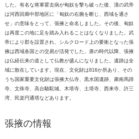
した。有名な将軍霍去病が匈奴を撃ち破った後、漢の武帝
は河西回廊中部地区に「匈奴の右腕を断じ、西域を通さ
せ」の意味をとって、張掖と命名しました。その後、匈奴
は再度この地に足を踏み入れることはなくなりました。武
帝により郡を設置され、シルクロード上の要衝となった張
掖は西域各国との交易が活発でした。唐の時代以降、張掖
は仏経伝来の道として仏教が盛んになりました。遺跡は全
域に散在しています。現在、文化財は816か所あり、その
うち国家重要文化財は張掖大仏寺、黒水国遺跡、粛南馬蹄
寺、文殊寺、高台駱駝城、木塔寺、土塔寺、西来寺、許三
湾、民楽円通塔などあります。
張掖の情報