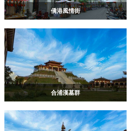
僑港風情街
合浦漢墓群