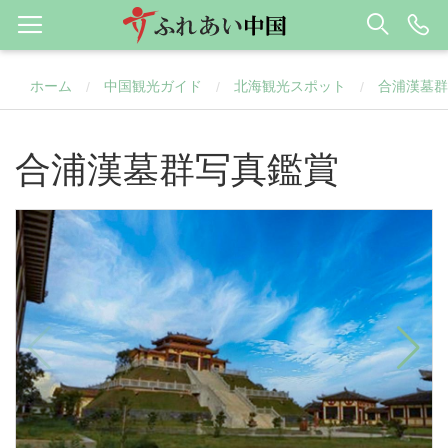
ホーム
中国観光ガイド
北海観光スポット
合浦漢墓群
/
/
/
合浦漢墓群写真鑑賞