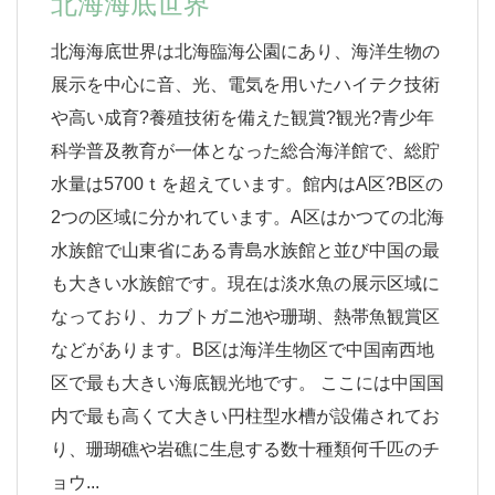
北海海底世界
北海海底世界は北海臨海公園にあり、海洋生物の
展示を中心に音、光、電気を用いたハイテク技術
や高い成育?養殖技術を備えた観賞?観光?青少年
科学普及教育が一体となった総合海洋館で、総貯
水量は5700ｔを超えています。館内はA区?B区の
2つの区域に分かれています。A区はかつての北海
水族館で山東省にある青島水族館と並び中国の最
も大きい水族館です。現在は淡水魚の展示区域に
なっており、カブトガニ池や珊瑚、熱帯魚観賞区
などがあります。B区は海洋生物区で中国南西地
区で最も大きい海底観光地です。 ここには中国国
内で最も高くて大きい円柱型水槽が設備されてお
り、珊瑚礁や岩礁に生息する数十種類何千匹のチ
ョウ...