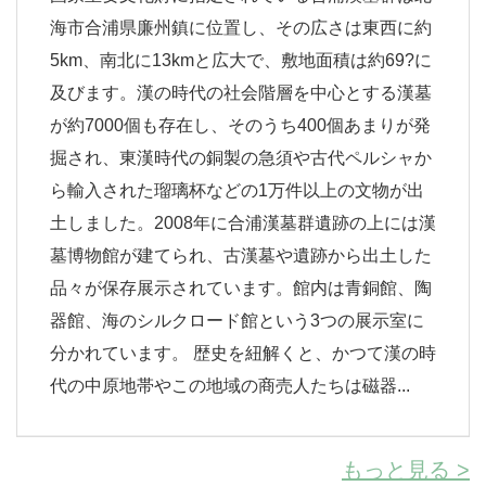
海市合浦県廉州鎮に位置し、その広さは東西に約
5km、南北に13kmと広大で、敷地面積は約69?に
及びます。漢の時代の社会階層を中心とする漢墓
が約7000個も存在し、そのうち400個あまりが発
掘され、東漢時代の銅製の急須や古代ペルシャか
ら輸入された瑠璃杯などの1万件以上の文物が出
土しました。2008年に合浦漢墓群遺跡の上には漢
墓博物館が建てられ、古漢墓や遺跡から出土した
品々が保存展示されています。館内は青銅館、陶
器館、海のシルクロード館という3つの展示室に
分かれています。 歴史を紐解くと、かつて漢の時
代の中原地帯やこの地域の商売人たちは磁器...
もっと見る >