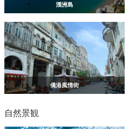
涠洲島
僑港風情街
自然景観