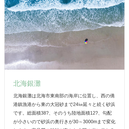
北海銀灘
北海銀灘は北海市東南部の海岸に位置し、西の僑
港鎮漁港から東の大冠砂まで24㎞延々と続く砂浜
です。総面積38?、そのうち陸地面積12?、勾配
が小さいので砂浜の奥行きが30～3000mまで変化