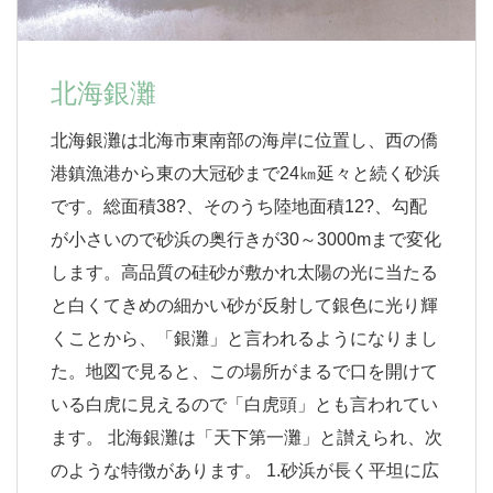
北海銀灘
北海銀灘は北海市東南部の海岸に位置し、西の僑
港鎮漁港から東の大冠砂まで24㎞延々と続く砂浜
です。総面積38?、そのうち陸地面積12?、勾配
が小さいので砂浜の奥行きが30～3000mまで変化
します。高品質の硅砂が敷かれ太陽の光に当たる
と白くてきめの細かい砂が反射して銀色に光り輝
くことから、「銀灘」と言われるようになりまし
た。地図で見ると、この場所がまるで口を開けて
いる白虎に見えるので「白虎頭」とも言われてい
ます。 北海銀灘は「天下第一灘」と讃えられ、次
のような特徴があります。 1.砂浜が長く平坦に広