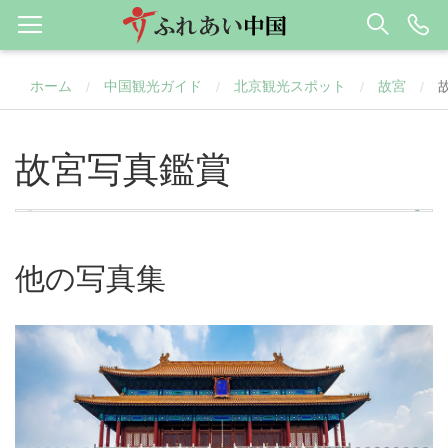
ホーム
中国観光ガイド
北京観光スポット
故宮
/
/
/
/
故宮写真鑑賞
他の写真集