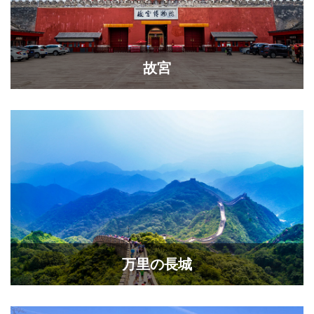
故宮
万里の長城