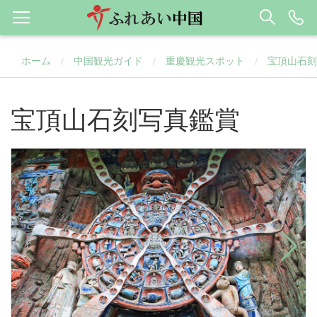
ホーム
中国観光ガイド
重慶観光スポット
宝頂山石刻
/
/
/
宝頂山石刻写真鑑賞