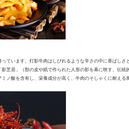
持っています。灯影牛肉はしびれるような辛さの中に香ばしさ
「影芝居」（獣の皮や紙で作られた人形の影を幕に映す、伝統
アミノ酸を含有し、栄養成分が高く、牛肉のそしゃくに耐える