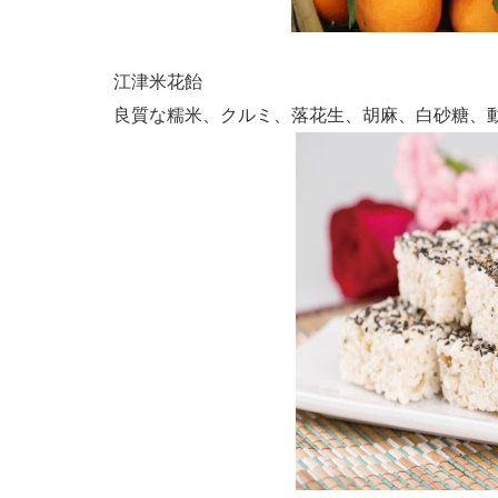
江津米花飴
良質な糯米、クルミ、落花生、胡麻、白砂糖、