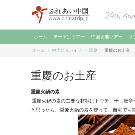
ホーム
テーマ別ツアー
中国現地ツアー
オ
ホーム
中国観光ガイド
重慶
重慶のお土産
/
/
/
重慶のお土産
重慶火鍋の素
重慶火鍋の素の主要な材料はトウチ、干し唐辛
と思ったら、重慶火鍋の素を使って、自宅でも