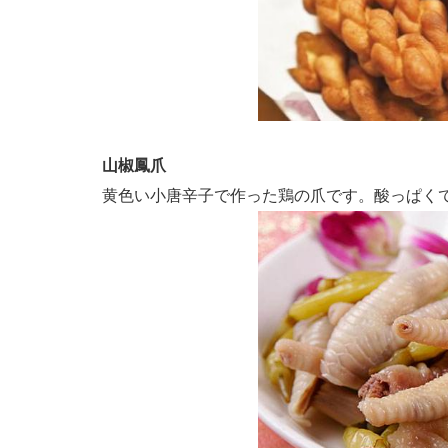
山椒鳳爪
黄色い小唐辛子で作った鶏の爪です。酸っぱく