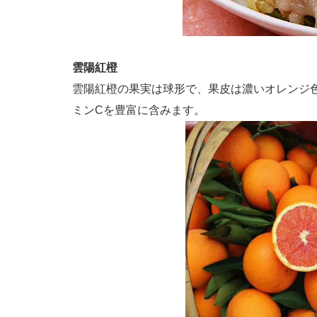
雲陽紅橙
雲陽紅橙の果実は球形で、果皮は濃いオレンジ
ミン
C
を豊富に含みます。