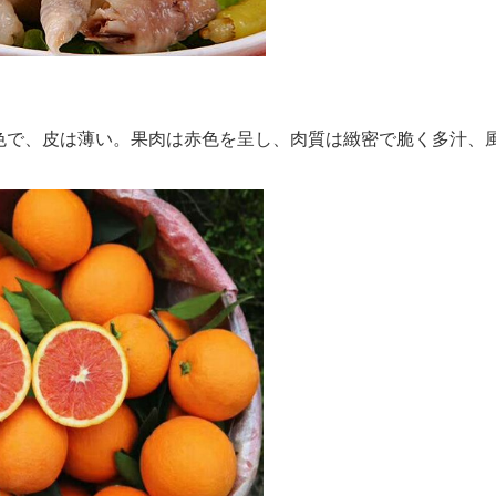
色で、皮は薄い。果肉は赤色を呈し、肉質は緻密で脆く多汁、