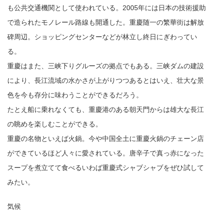
も公共交通機関として使われている。2005年には日本の技術援助
で造られたモノレール路線も開通した。重慶随一の繁華街は解放
碑周辺。ショッピングセンターなどが林立し終日にぎわってい
る。
重慶はまた、三峡下りグルーズの拠点でもある。三峡ダムの建設
により、長江流域の水かさが上がりつつあるとはいえ、壮大な景
色を今も存分に味わうことができるだろう。
たとえ船に乗れなくても、重慶港のある朝天門からは雄大な長江
の眺めを楽しむことができる。
重慶の名物といえば火鍋。今や中国全土に重慶火鍋のチェーン店
ができているほど人々に愛されている。唐辛子で真っ赤になった
スープを煮立てて食べるいわば重慶式シャブシャブをぜひ試して
みたい。
気候