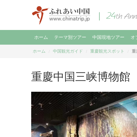
ホーム
テーマ別ツアー
中国現地ツアー
オ
ホーム
中国観光ガイド
重慶観光スポット
重
/
/
/
重慶中国三峡博物館