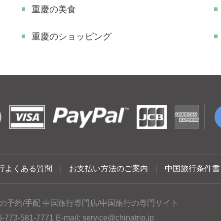
重慶の美食
重慶のショッピング
行よくある質問
|
お支払い方法のご案内
|
中国旅行条件書
の予約/手配 中国旅行専門店/中国旅行の専門サイト
3-581-7771 E-mail:
service@chinatrip.jp