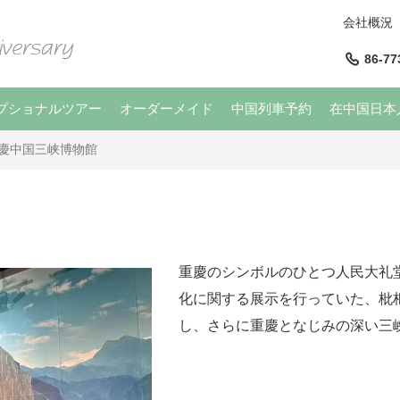
会社概況
86-77
プショナルツアー
オーダーメイド
中国列車予約
在中国日本
慶中国三峡博物館
重慶のシンボルのひとつ人民大礼
化に関する展示を行っていた、枇
し、さらに重慶となじみの深い三