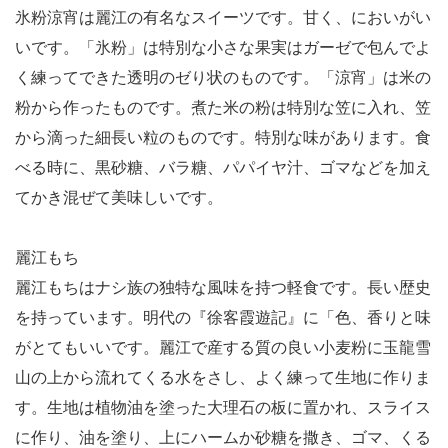
氷粉涼宵は麗江の有名なスイーツです。甘く、においがい
いです。「氷粉」は特別な小さな果実はガーゼで包んでよ
く練ってできた透明のゼり状のものです。「涼宵」は米の
粉から作ったものです。煮た米の粉は特別な笠に入れ、笠
から滴った細長い粒のものです。特別な味があります。食
べる時に、黒砂糖、バラ糖、パパイヤ汁、ゴマなどを加え
てかき混ぜて美味しいです。
麗江もち
麗江もちはナシ族の独特な風味を持つ軽食です。長い歴史
を持っています。明代の『徐客霞遊記』に「色、香りと味
がとてもいいです。麗江で産する質の良い小麦粉に玉龍雪
山の上から流れてくる水をさし、よく練って生地に作りま
す。生地は植物油を塗った大理石の板に置かれ、スライス
に作り、油を塗り、上にハームか砂糖を撒き、ゴマ、くる