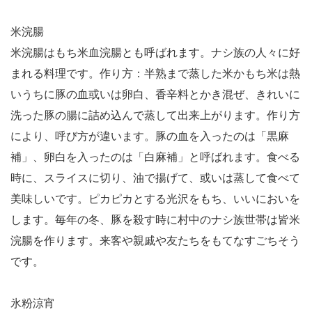
米浣腸
米浣腸はもち米血浣腸とも呼ばれます。ナシ族の人々に好
まれる料理です。作り方：半熟まで蒸した米かもち米は熱
いうちに豚の血或いは卵白、香辛料とかき混ぜ、きれいに
洗った豚の腸に詰め込んで蒸して出来上がります。作り方
により、呼び方が違います。豚の血を入ったのは「黒麻
補」、卵白を入ったのは「白麻補」と呼ばれます。食べる
時に、スライスに切り、油で揚げて、或いは蒸して食べて
美味しいです。ピカピカとする光沢をもち、いいにおいを
します。毎年の冬、豚を殺す時に村中のナシ族世帯は皆米
浣腸を作ります。来客や親戚や友たちをもてなすごちそう
です。
氷粉涼宵