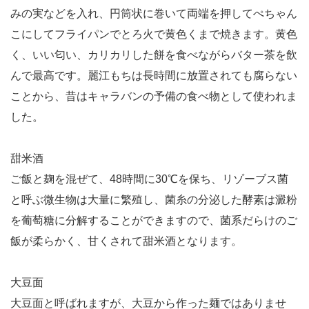
みの実などを入れ、円筒状に巻いて両端を押してぺちゃん
こにしてフライパンでとろ火で黄色くまで焼きます。黄色
く、いい匂い、カリカリした餅を食べながらバター茶を飲
んで最高です。麗江もちは長時間に放置されても腐らない
ことから、昔はキャラバンの予備の食べ物として使われま
した。
甜米酒
ご飯と麹を混ぜて、48時間に30℃を保ち、リゾーブス菌
と呼ぶ微生物は大量に繁殖し、菌糸の分泌した酵素は澱粉
を葡萄糖に分解することができますので、菌系だらけのご
飯が柔らかく、甘くされて甜米酒となります。
大豆面
大豆面と呼ばれますが、大豆から作った麺ではありませ