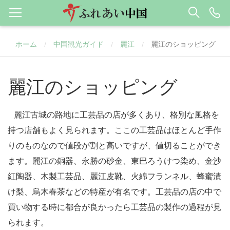
ホーム
中国観光ガイド
麗江
麗江のショッピング
/
/
/
麗江のショッピング
麗江古城の路地に工芸品の店が多くあり、格別な風格を
持つ店舗もよく見られます。ここの工芸品はほとんど手作
りのものなので値段が割と高いですが、値切ることができ
ます。麗江の銅器、永勝の砂金、東巴ろうけつ染め、金沙
紅陶器、木製工芸品、麗江皮靴、火綿フランネル、蜂蜜漬
け梨、烏木春茶などの特産が有名です。工芸品の店の中で
買い物する時に都合が良かったら工芸品の製作の過程が見
られます。