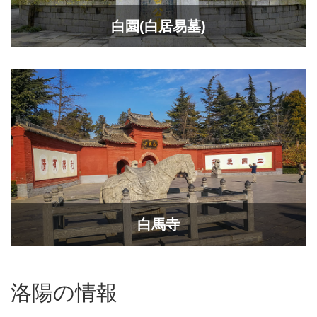
白園(白居易墓)
白馬寺
洛陽の情報