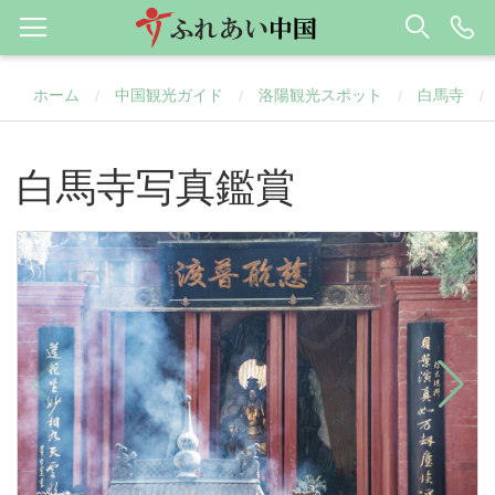
ホーム
中国観光ガイド
洛陽観光スポット
白馬寺
/
/
/
/
白馬寺写真鑑賞