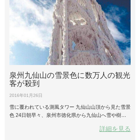
泉州九仙山の雪景色に数万人の観光
客が殺到
2016年01月26日
雪に覆われている測風タワー 九仙山山頂から見た雪景
色 24日朝早々、泉州市徳化県から九仙山へ雪や樹氷
を見に行く車の列が非常に長く並んでおり、九仙山を
詳細を見る
諦め戴雲山観光に変更する観光客もいたほどの6、7時
間ものラッシュになったという。 あまりの渋滞で24