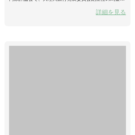
と、大理省級旅行レジャー区委員会主任の李志東が参
詳細を見る
加し、大理古城の保護と建設について発言した。 結
果、大理古城は93点の高得点を得、国家5つA級観光
スポット予備リストに無事に入選した。大理古城が国
家5つA級観光スポットの創建において、実質的な成果
を得たという。 ...