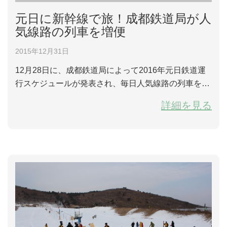
元日に新幹線で旅！成都鉄道局が人
気線路の列車を増便
2015年12月31日
12月28日に、成都鉄道局によって2016年元日鉄道運
行スケジュールが発表され、毎日人気線路の列車を40
便くらい増便し、その中で、成綿楽、成遂渝、成達な
詳細を見る
どの新幹線が20便もあるという。 三日間の元旦休み
で、成都鉄道局は235万人のお客さんに利用されると
いう見込みで、同期より20万人増加し、その中で短期
旅行の人数が約200万人になるという。元日当日は連
休の初ラッシ...