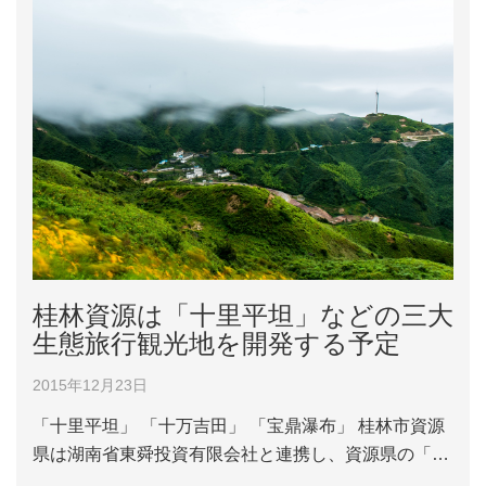
桂林資源は「十里平坦」などの三大
生態旅行観光地を開発する予定
2015年12月23日
「十里平坦」 「十万吉田」 「宝鼎瀑布」 桂林市資源
県は湖南省東舜投資有限会社と連携し、資源県の「十
里平坦」、「十万吉田」、「宝鼎瀑布」という三大生