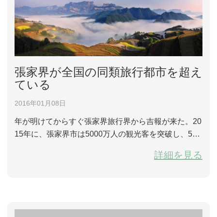
張家界が全国の同類旅行都市を超え
ている
2016年01月08日
年が明けてからすぐ張家界旅行界から吉報が来た。20
15年に、張家界市は5000万人の観光客を突破し、505
0万人に達し、旅行総収入が339億元あり、同期よりそ
詳細を見る
れぞれ36％、30％上がったという。国家旅行局が統計
したデータから見れば、全国同類の風景旅行都市の中
で一位を獲得し、10年以来の最も早い発展を実現し
た。 元日の日に、ジャーナリ...