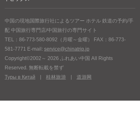
中国の現地国際旅行社によるツアー ホテル 鉄道の予約/手
配 中国旅行専門店/中国旅行の専門サイト
TEL：86-773-580-8092（月曜～金曜） FAX：86-773-
581-7771 E-mail:
service@chinatrip.jp
Copyright©2002～ 2026 ふれあい中国 All Rights
Reserved. 無断転載を禁ず
Туры в Китай
|
桂林旅游
|
道游网