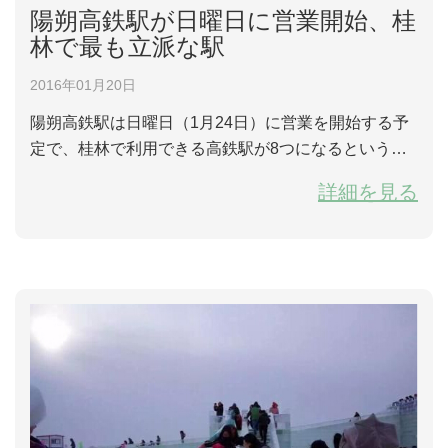
陽朔高鉄駅が日曜日に営業開始、桂
林で最も立派な駅
2016年01月20日
陽朔高鉄駅は日曜日（1月24日）に営業を開始する予
定で、桂林で利用できる高鉄駅が8つになるという。
陽朔高鉄駅は興坪に位置し、建築面積が10000平方メ
詳細を見る
ートルあり、貴広線での最も大きい連続駅となってい
る。桂北民居風の青の瓦を持っており、待合室に入る
と、目の前に出てくる高さが8メートルもある山水画
が飾っており、...