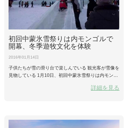
初回中蒙氷雪祭りは内モンゴルで
開幕、冬季遊牧文化を体験
2016年01月14日
子供たちが雪の滑り台で楽しんでいる 観光客が雪像を
見物している 1月10日、初回中蒙氷雪祭りは内モンゴ
ル自治区包頭市、達尔罕茂明安联合旗の百霊廊の那達
詳細を見る
慕文化産業園で開幕され、夏季中国旅行文化旅行祭り
の後、観光客は再びこの草原を訪ね、冬季遊牧文化を
体験した。 遊牧文化...