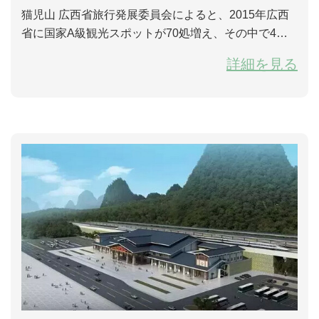
猫児山 広西省旅行発展委員会によると、2015年広西
省に国家A級観光スポットが70処増え、その中で4つA
級の観光スポットが55処増え、2つA級のが5処減った
詳細を見る
という。2015年12月31日まで、広西のA級観光スポッ
ト総量が308になり、その中で5つA級観光スポットが
132処あるに対して、3つA級のが150処で、2つA級の
が22処あるそ...