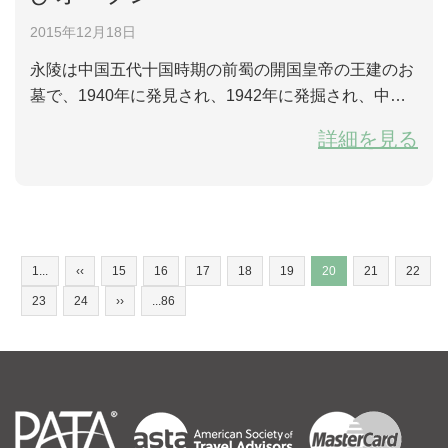
2015年12月18日
永陵は中国五代十国時期の前蜀の開国皇帝の王建のお
墓で、1940年に発見され、1942年に発掘され、中国
史上初の科学発掘皇帝墓であれば、全国唯一の地上皇
詳細を見る
帝のお墓でもある。（蜀：四川省の別称） 永陵博物館
は七年の全体改造を終え、12月18日に再びオープンす
ることになっている。七年間の間、永陵は総合展覧館
を新たに建て、「地宮...
1...
‹‹
15
16
17
18
19
20
21
22
23
24
››
...86